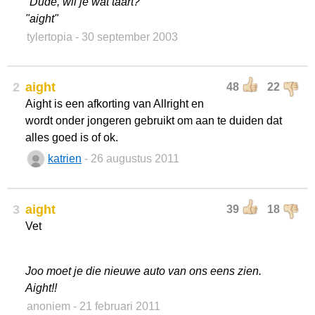
"Dude, wil je wat taart?"
"aight"
tylertopia
- 30 september 2003
2
aight
48
22
Aight is een afkorting van Allright en
wordt onder jongeren gebruikt om aan te duiden dat
alles goed is of ok.
katrien
- 26 augustus 2011
3
aight
39
18
Vet
Joo moet je die nieuwe auto van ons eens zien.
Aight!!
anoniem
- 21 februari 2011