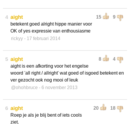
4
aight
15
9
betekent goed alright hippe manier voor
OK of yes expressie van enthousiasme
rickyy
- 17 februari 2014
5
aight
8
4
aight is een afkorting voor het engelse
woord 'all right / allright' wat goed of isgoed betekent en
ver gezocht ook nog mooi of leuk
@ohohbruce
- 6 november 2013
6
aight
20
18
Roep je als je blij bent of iets cools
ziet.