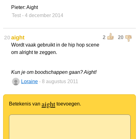
Pieter: Aight
Test
- 4 december 2014
20
aight
2
20
Wordt vaak gebruikt in de hip hop scene
om alright te zeggen.
Kun je om boodschappen gaan? Aight!
Loraine
- 8 augustus 2011
aight
Betekenis van
toevoegen.