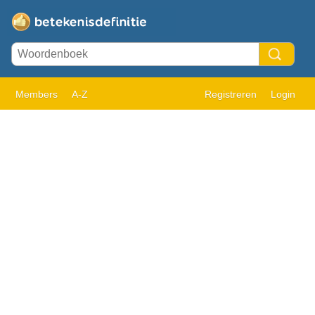
Members
A-Z
Registreren
Login