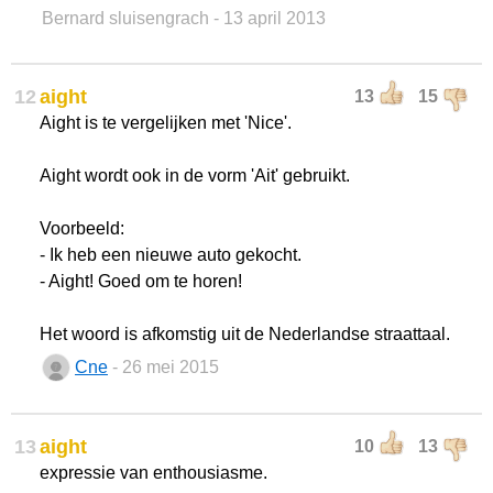
Bernard sluisengrach
- 13 april 2013
12
aight
13
15
Aight is te vergelijken met 'Nice'.
Aight wordt ook in de vorm 'Ait' gebruikt.
Voorbeeld:
- Ik heb een nieuwe auto gekocht.
- Aight! Goed om te horen!
Het woord is afkomstig uit de Nederlandse straattaal.
Cne
- 26 mei 2015
13
aight
10
13
expressie van enthousiasme.