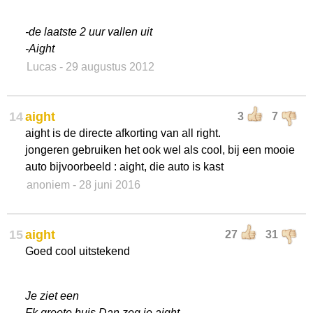
-de laatste 2 uur vallen uit
-Aight
Lucas
- 29 augustus 2012
14
aight
3
7
aight is de directe afkorting van all right.
jongeren gebruiken het ook wel als cool, bij een mooie
auto bijvoorbeeld : aight, die auto is kast
anoniem
- 28 juni 2016
15
aight
27
31
Goed cool uitstekend
Je ziet een
Fk groote huis Dan zeg je aight