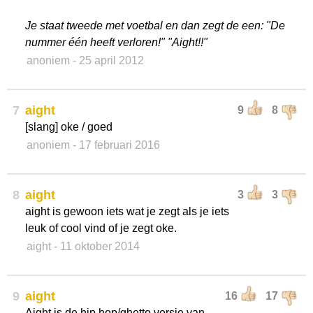
Je staat tweede met voetbal en dan zegt de een: "De
nummer één heeft verloren!" "Aight!!"
anoniem
- 25 april 2012
7
aight
9
8
[slang] oke / goed
anoniem
- 17 februari 2016
8
aight
3
3
aight is gewoon iets wat je zegt als je iets
leuk of cool vind of je zegt oke.
aight
- 11 oktober 2014
9
aight
16
17
Aight is de hip hop/ghetto versie van