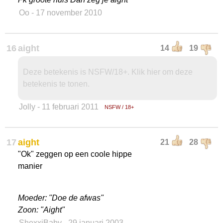
Oo
- 17 november 2010
16
aight
14
19
Deze betekenis is NSFW/18+. Klik hier om deze
betekenis te tonen.
Jolly
- 11 februari 2011
NSFW / 18+
17
aight
21
28
"Ok" zeggen op een coole hippe
manier
Moeder: "Doe de afwas"
Zoon: "Aight"
ShexxiBaby
- 29 januari 2003