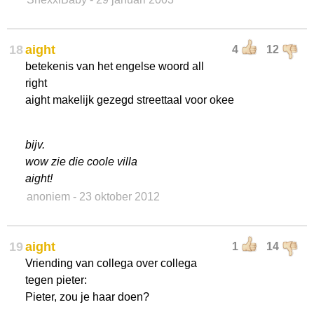
18
aight
4
12
betekenis van het engelse woord all
right
aight makelijk gezegd streettaal voor okee
bijv.
wow zie die coole villa
aight!
anoniem
- 23 oktober 2012
19
aight
1
14
Vriending van collega over collega
tegen pieter:
Pieter, zou je haar doen?