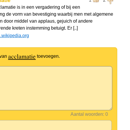
atie
1
2
lamatie is in een vergadering of bij een
ing de vorm van bevestiging waarbij men met algemene
 door middel van applaus, gejuich of andere
ende kreten instemming betuigt. Er [..]
l.wikipedia.org
acclamatie
 van
toevoegen.
Aantal woorden: