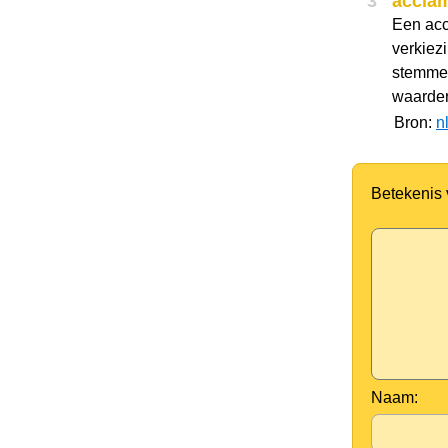
3
acclam
Een acc
verkiez
stemmen
waarder
Bron:
n
Betekenis
Naam: