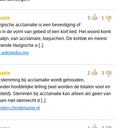
atie
3
1
urgische acclamatie is een bevestiging of
 in de vorm van gebed of een kort lied. Het woord komt
Latijn, van acclamare, toejuichen. De kortste en meest
nde liturgische a [..]
l.wikipedia.org
atie
2
3
 stemming bij acclamatie wordt gehouden,
onder hoofdelijke telling (wel worden de totalen voor en
eteld). Stemmen bij acclamatie kan alleen als geen van
en met stemrecht d [..]
eiden.christenunie.nl