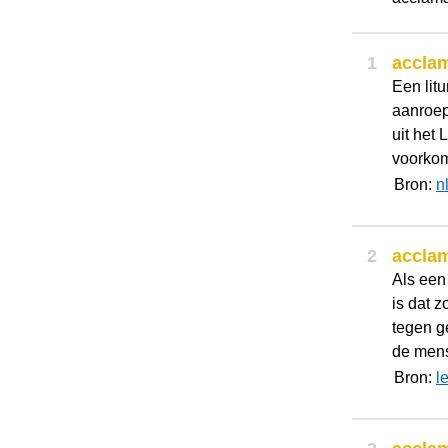
1
acclam
Een lit
aanroep
uit het 
voorkome
Bron:
n
2
acclam
Als een
is dat z
tegen g
de mens
Bron:
l