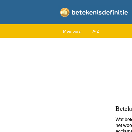
Members
A-Z
Betek
Wat bet
het woor
acclama