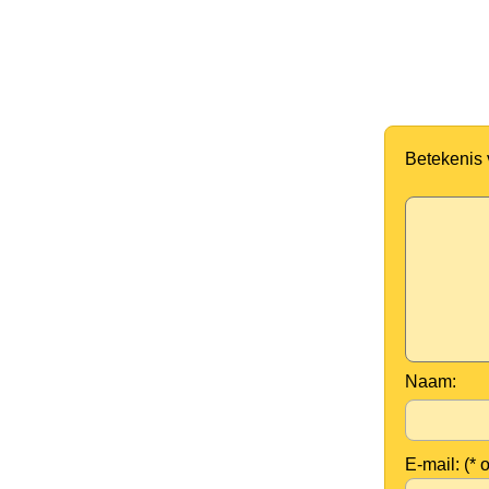
Betekenis
Naam:
E-mail: (* 