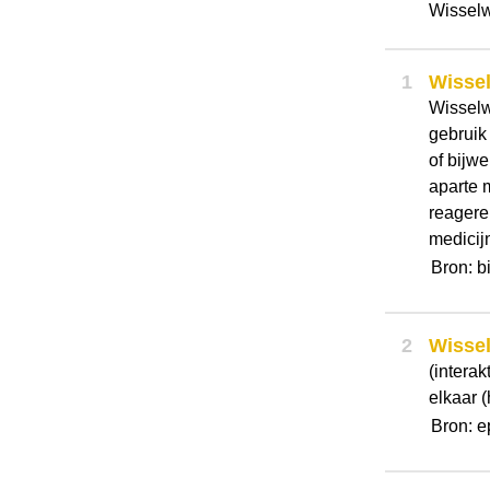
Wisselw
1
Wisse
Wisselw
gebruik
of bijw
aparte 
reagere
medicij
Bron: b
2
Wisse
(interak
elkaar 
Bron: e