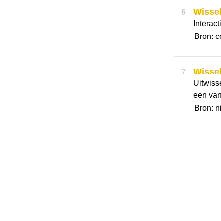
6
Wisse
Interact
Bron: c
7
Wisse
Uitwiss
een van
Bron: n