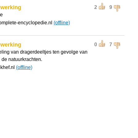
lwerking
2
9
ie
omplete-encyclopedie.nl
(offline)
lwerking
0
7
eling van dragerdeeltjes ten gevolge van
 de natuurkrachten.
ikhef.nl
(offline)