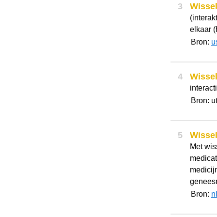
3
Wisse
(interak
elkaar 
Bron:
u
4
Wisse
interact
Bron: u
5
Wisse
Met wis
medicati
medicij
geneesmi
Bron:
n