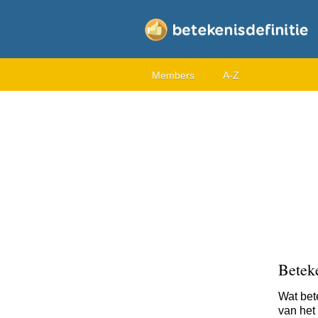
Members
A-Z
Betek
Wat bet
van het