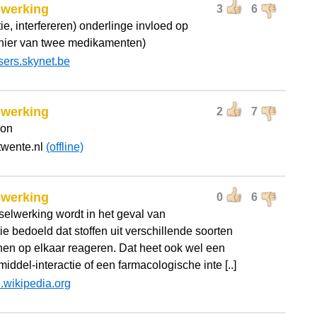
lwerking
3
6
tie, interfereren) onderlinge invloed op
(hier van twee medikamenten)
sers.skynet.be
lwerking
2
7
ion
twente.nl
(offline)
lwerking
0
6
selwerking wordt in het geval van
e bedoeld dat stoffen uit verschillende soorten
nen op elkaar reageren. Dat heet ook wel een
ddel-interactie of een farmacologische inte [..]
l.wikipedia.org