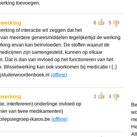
erking toevoegen.
lwerking
6
5
erking of interactie wil zeggen dat het
 van meerdere geneesmiddelen tegelijkertijd de werking
erking ervan kan beïnvloeden. De stoffen waaruit de
medicijnen zijn samengesteld, kunnen op elkaar
n. Dat is dan van invloed op het functioneren van het
n. Wisselwerking kan ook voorkomen bij medicatie i [..]
ijsluiterwoordenboek.nl
(offline)
lwerking
1
4
tie, interfereren) onderlinge invloed op
Be
(hier van twee medikamenten)
wo
pilepsiegroep-ikaros.be
(offline)
me
He
Al