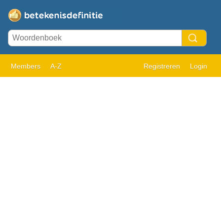
Members
A-Z
Registreren
Login