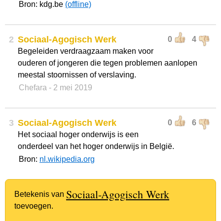
Bron: kdg.be
(offline)
2
Sociaal-Agogisch Werk
0
4
Begeleiden verdraagzaam maken voor
ouderen of jongeren die tegen problemen aanlopen
meestal stoornissen of verslaving.
Chefara
- 2 mei 2019
3
Sociaal-Agogisch Werk
0
6
Het sociaal hoger onderwijs is een
onderdeel van het hoger onderwijs in België.
Bron:
nl.wikipedia.org
Sociaal-Agogisch Werk
Betekenis van
toevoegen.