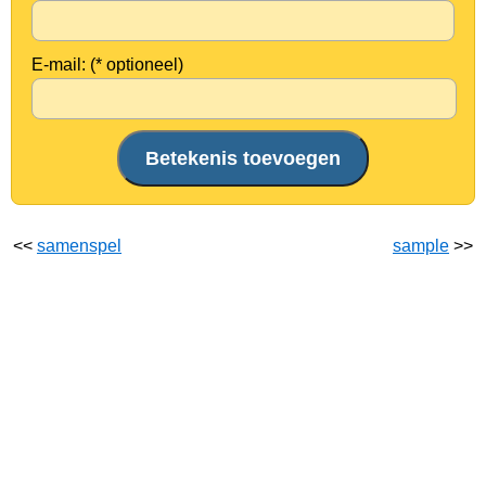
E-mail: (* optioneel)
<<
samenspel
sample
>>