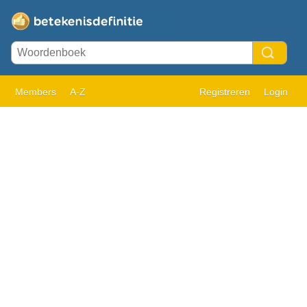
Members
A-Z
Registreren
Login