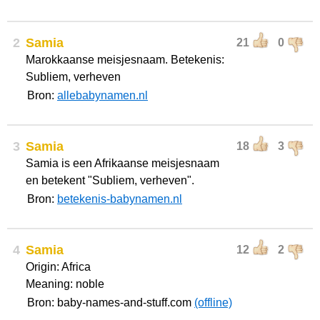
2
Samia
21
0
Marokkaanse meisjesnaam. Betekenis:
Subliem, verheven
Bron:
allebabynamen.nl
3
Samia
18
3
Samia is een Afrikaanse meisjesnaam
en betekent "Subliem, verheven".
Bron:
betekenis-babynamen.nl
4
Samia
12
2
Origin: Africa
Meaning: noble
Bron: baby-names-and-stuff.com
(offline)