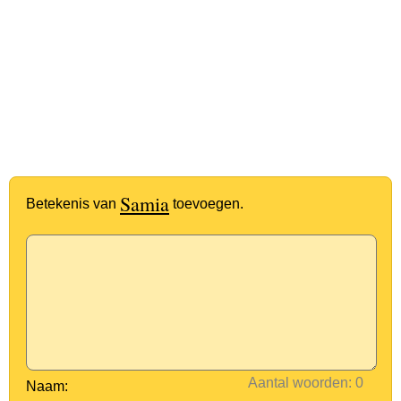
Samia
Betekenis van
toevoegen.
Aantal woorden:
Naam: