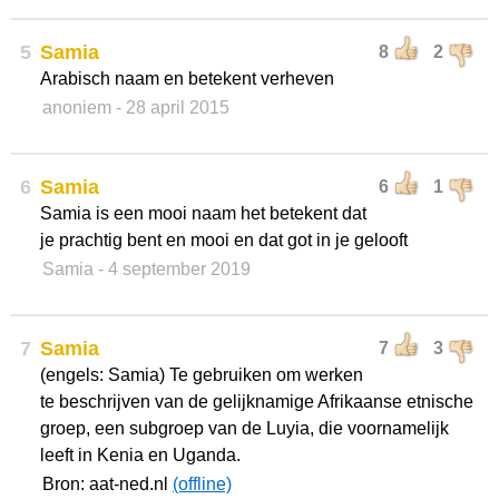
5
Samia
8
2
Arabisch naam en betekent verheven
anoniem
- 28 april 2015
6
Samia
6
1
Samia is een mooi naam het betekent dat
je prachtig bent en mooi en dat got in je gelooft
Samia
- 4 september 2019
7
Samia
7
3
(engels: Samia) Te gebruiken om werken
te beschrijven van de gelijknamige Afrikaanse etnische
groep, een subgroep van de Luyia, die voornamelijk
leeft in Kenia en Uganda.
Bron: aat-ned.nl
(offline)