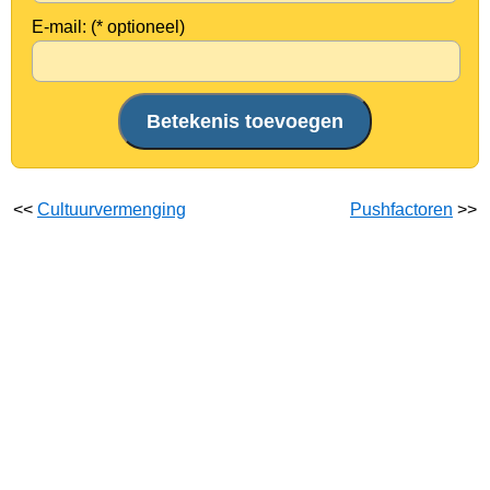
E-mail: (* optioneel)
<<
Cultuurvermenging
Pushfactoren
>>