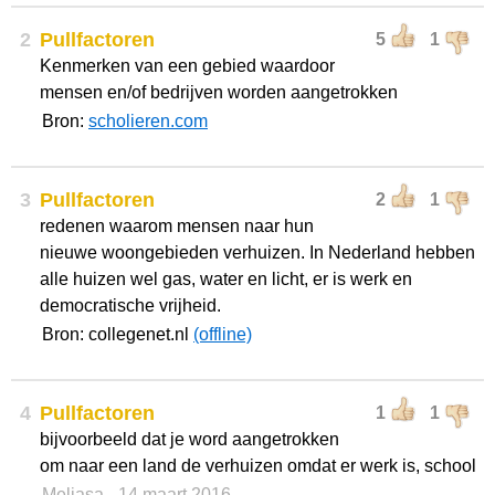
2
Pullfactoren
5
1
Kenmerken van een gebied waardoor
mensen en/of bedrijven worden aangetrokken
Bron:
scholieren.com
3
Pullfactoren
2
1
redenen waarom mensen naar hun
nieuwe woongebieden verhuizen. In Nederland hebben
alle huizen wel gas, water en licht, er is werk en
democratische vrijheid.
Bron: collegenet.nl
(offline)
4
Pullfactoren
1
1
bijvoorbeeld dat je word aangetrokken
om naar een land de verhuizen omdat er werk is, school
Meliasa
- 14 maart 2016