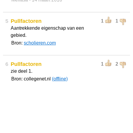
5
Pullfactoren
1
1
Aantrekkende eigenschap van een
gebied.
Bron:
scholieren.com
6
Pullfactoren
1
2
zie deel 1.
Bron: collegenet.nl
(offline)