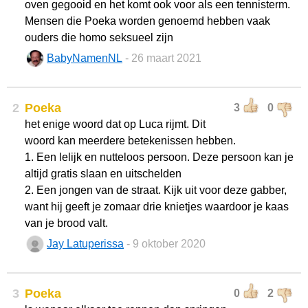
oven gegooid en het komt ook voor als een tennisterm.
Mensen die Poeka worden genoemd hebben vaak
ouders die homo seksueel zijn
BabyNamenNL
- 26 maart 2021
2
Poeka
3
0
het enige woord dat op Luca rijmt. Dit
woord kan meerdere betekenissen hebben.
1. Een lelijk en nutteloos persoon. Deze persoon kan je
altijd gratis slaan en uitschelden
2. Een jongen van de straat. Kijk uit voor deze gabber,
want hij geeft je zomaar drie knietjes waardoor je kaas
van je brood valt.
Jay Latuperissa
- 9 oktober 2020
3
Poeka
0
2