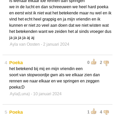
ls wenaar elkaar toe rennen dan springen
we in de lucht en dan schreeuwen we heel hard poeka
en eerst wist ik niet wat het betekende maar nu wel en ik
vind het echt heel grappig en ja mijn vriendin en ik
kunnen er niet zo veel aan doen dat we niet wisten wat
het betekenden want we zeiden het al sinds vroeger dus
ja ja ja ja aj aj
Ayla van Oosten
- 2 januari 2024
4
Poeka
0
2
het betekend bij mij en mijn vriendin een
soort van stopwoordje gwn als we elkaar zien dan
rennen we naar elkaar en we springen en zeggen
poeka:D
Ayla(Luna)
- 10 januari 2024
5
Poeka
1
4