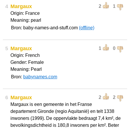
4
Margaux
2
1
Origin: France
Meaning: pearl
Bron: baby-names-and-stuff.com
(offline)
5
Margaux
1
0
Origin: French
Gender: Female
Meaning: Pearl
Bron:
babynames.com
6
Margaux
2
2
Margaux is een gemeente in het Franse
departement Gironde (regio Aquitanië) en telt 1338
inwoners (1999). De oppervlakte bedraagt 7,4 km², de
bevolkingsdichtheid is 180,8 inwoners per km². Beter