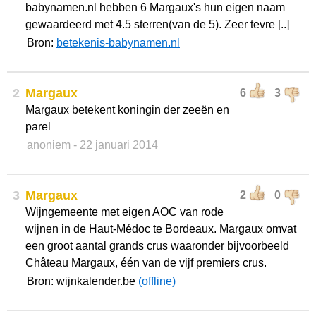
babynamen.nl hebben 6 Margaux's hun eigen naam
gewaardeerd met 4.5 sterren(van de 5). Zeer tevre [..]
Bron:
betekenis-babynamen.nl
2
Margaux
6
3
Margaux betekent koningin der zeeën en
parel
anoniem
- 22 januari 2014
3
Margaux
2
0
Wijngemeente met eigen AOC van rode
wijnen in de Haut-Médoc te Bordeaux. Margaux omvat
een groot aantal grands crus waaronder bijvoorbeeld
Château Margaux, één van de vijf premiers crus.
Bron: wijnkalender.be
(offline)