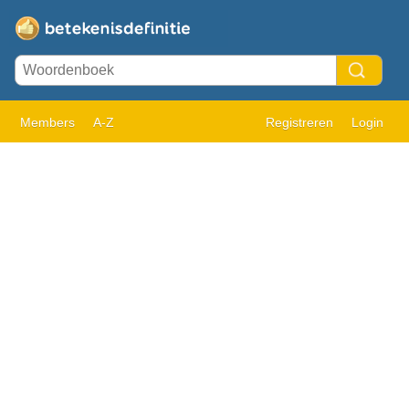
Members
A-Z
Registreren
Login