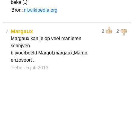
beke [..]
Bron:
nl.wikipedia.org
7
Margaux
2
2
Margaux kan je op veel manieren
schrijven
bijvoorbeeld Margot,margaux,Margo
enzovoort .
Febe
- 5 juli 2013