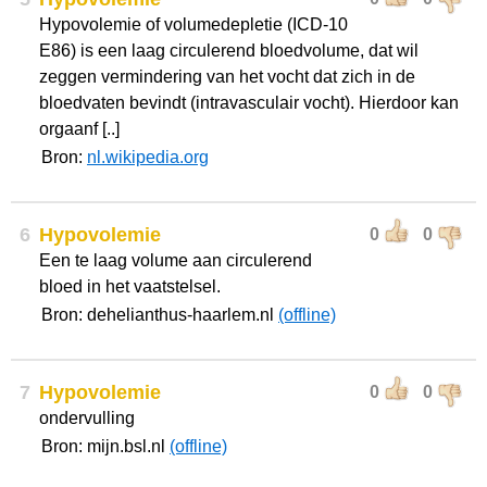
Hypovolemie of volumedepletie (ICD-10
E86) is een laag circulerend bloedvolume, dat wil
zeggen vermindering van het vocht dat zich in de
bloedvaten bevindt (intravasculair vocht). Hierdoor kan
orgaanf [..]
Bron:
nl.wikipedia.org
6
Hypovolemie
0
0
Een te laag volume aan circulerend
bloed in het vaatstelsel.
Bron: dehelianthus-haarlem.nl
(offline)
7
Hypovolemie
0
0
ondervulling
Bron: mijn.bsl.nl
(offline)