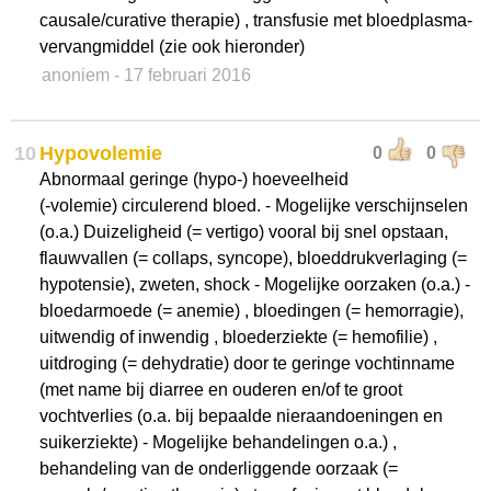
causale/curative therapie) , transfusie met bloedplasma-
vervangmiddel (zie ook hieronder)
anoniem
- 17 februari 2016
10
Hypovolemie
0
0
Abnormaal geringe (hypo-) hoeveelheid
(-volemie) circulerend bloed. - Mogelijke verschijnselen
(o.a.) Duizeligheid (= vertigo) vooral bij snel opstaan,
flauwvallen (= collaps, syncope), bloeddrukverlaging (=
hypotensie), zweten, shock - Mogelijke oorzaken (o.a.) -
bloedarmoede (= anemie) , bloedingen (= hemorragie),
uitwendig of inwendig , bloederziekte (= hemofilie) ,
uitdroging (= dehydratie) door te geringe vochtinname
(met name bij diarree en ouderen en/of te groot
vochtverlies (o.a. bij bepaalde nieraandoeningen en
suikerziekte) - Mogelijke behandelingen o.a.) ,
behandeling van de onderliggende oorzaak (=