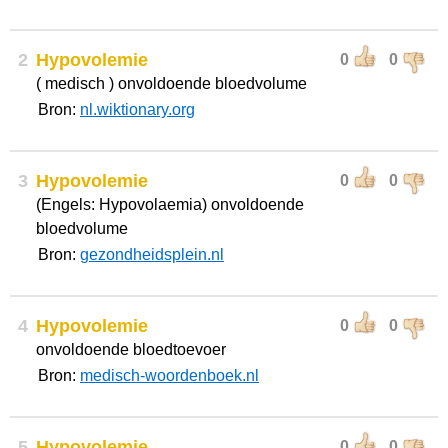
2
Hypovolemie
0
0
( medisch ) onvoldoende bloedvolume
Bron:
nl.wiktionary.org
3
Hypovolemie
0
0
(Engels: Hypovolaemia) onvoldoende
bloedvolume
Bron:
gezondheidsplein.nl
4
Hypovolemie
0
0
onvoldoende bloedtoevoer
Bron:
medisch-woordenboek.nl
5
Hypovolemie
0
0