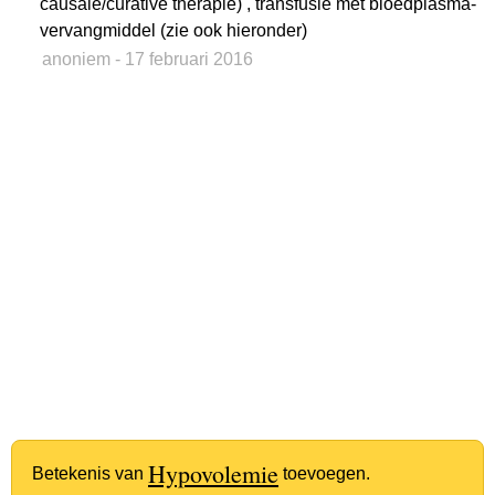
causale/curative therapie) , transfusie met bloedplasma-
vervangmiddel (zie ook hieronder)
anoniem
- 17 februari 2016
Hypovolemie
Betekenis van
toevoegen.