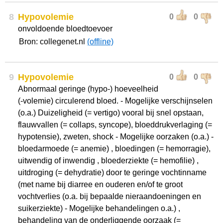
8
Hypovolemie
0
0
onvoldoende bloedtoevoer
Bron: collegenet.nl
(offline)
9
Hypovolemie
0
0
Abnormaal geringe (hypo-) hoeveelheid
(-volemie) circulerend bloed. - Mogelijke verschijnselen
(o.a.) Duizeligheid (= vertigo) vooral bij snel opstaan,
flauwvallen (= collaps, syncope), bloeddrukverlaging (=
hypotensie), zweten, shock - Mogelijke oorzaken (o.a.) -
bloedarmoede (= anemie) , bloedingen (= hemorragie),
uitwendig of inwendig , bloederziekte (= hemofilie) ,
uitdroging (= dehydratie) door te geringe vochtinname
(met name bij diarree en ouderen en/of te groot
vochtverlies (o.a. bij bepaalde nieraandoeningen en
suikerziekte) - Mogelijke behandelingen o.a.) ,
behandeling van de onderliggende oorzaak (=