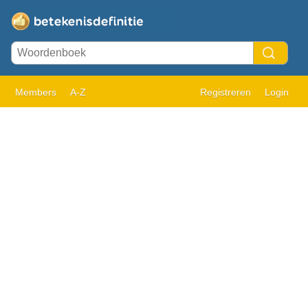
Members
A-Z
Registreren
Login