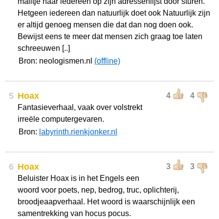
mailtje naar iedereen op zijn adressenlijst door sturen.
Hetgeen iedereen dan natuurlijk doet ook Natuurlijk zijn
er altijd genoeg mensen die dat dan nog doen ook.
Bewijst eens te meer dat mensen zich graag toe laten
schreeuwen [..]
Bron: neologismen.nl
(offline)
5
Hoax
4
4
Fantasieverhaal, vaak over volstrekt
irreële computergevaren.
Bron:
labyrinth.rienkjonker.nl
6
Hoax
3
3
Beluister Hoax is in het Engels een
woord voor poets, nep, bedrog, truc, oplichterij,
broodjeaapverhaal. Het woord is waarschijnlijk een
samentrekking van hocus pocus.