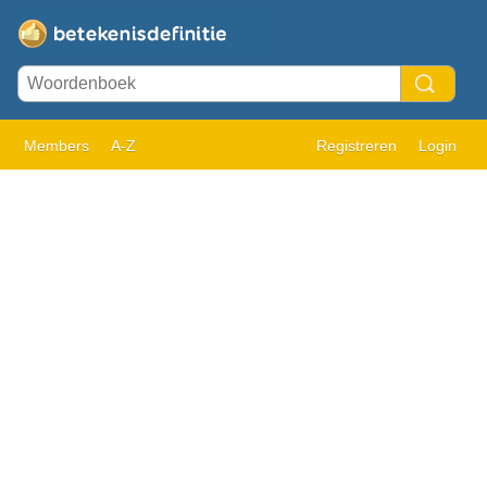
Members
A-Z
Registreren
Login