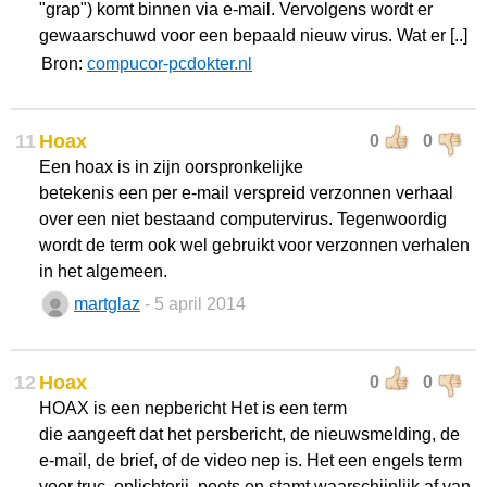
"grap") komt binnen via e-mail. Vervolgens wordt er
gewaarschuwd voor een bepaald nieuw virus. Wat er [..]
Bron:
compucor-pcdokter.nl
11
Hoax
0
0
Een hoax is in zijn oorspronkelijke
betekenis een per e-mail verspreid verzonnen verhaal
over een niet bestaand computervirus. Tegenwoordig
wordt de term ook wel gebruikt voor verzonnen verhalen
in het algemeen.
martglaz
- 5 april 2014
12
Hoax
0
0
HOAX is een nepbericht Het is een term
die aangeeft dat het persbericht, de nieuwsmelding, de
e-mail, de brief, of de video nep is. Het een engels term
voor truc, oplichterij, poets en stamt waarschijnlijk af van