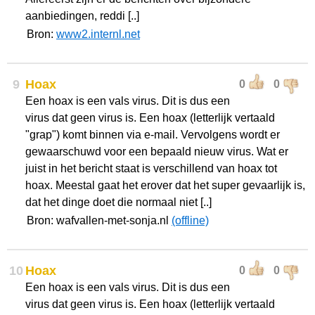
aanbiedingen, reddi [..]
Bron:
www2.internl.net
9
Hoax
0
0
Een hoax is een vals virus. Dit is dus een
virus dat geen virus is. Een hoax (letterlijk vertaald
"grap") komt binnen via e-mail. Vervolgens wordt er
gewaarschuwd voor een bepaald nieuw virus. Wat er
juist in het bericht staat is verschillend van hoax tot
hoax. Meestal gaat het erover dat het super gevaarlijk is,
dat het dinge doet die normaal niet [..]
Bron: wafvallen-met-sonja.nl
(offline)
10
Hoax
0
0
Een hoax is een vals virus. Dit is dus een
virus dat geen virus is. Een hoax (letterlijk vertaald