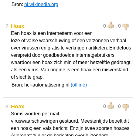
Bron:
nl.wikipedia.org
7
Hoax
0
0
Een hoax is een internetterm voor een
loze of valse waarschuwing of een verzonnen verhaal
over virussen en gratis te verkrijgen artikelen. Eindeloos
verspreid door goedbedoelde internetgebruikers,
waardoor een hoax zich min of meer hetzelfde gedraagt
als een virus. Van origine is een hoax een misverstand
of slechte grap.
Bron: hcr-automatisering.nl
(offline)
8
Hoax
0
0
Soms worden per mail
viruswaarschuwingen gestuurd. Meestentijds betreft dit
een hoax; een vals bericht. Er zijn twee soorten hoaxes.
Allereerst zijn er de berichten over bijzondere