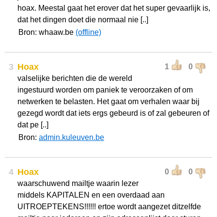
hoax. Meestal gaat het erover dat het super gevaarlijk is,
dat het dingen doet die normaal nie [..]
Bron: whaaw.be
(offline)
3
Hoax
1
0
valselijke berichten die de wereld
ingestuurd worden om paniek te veroorzaken of om
netwerken te belasten. Het gaat om verhalen waar bij
gezegd wordt dat iets ergs gebeurd is of zal gebeuren of
dat pe [..]
Bron:
admin.kuleuven.be
4
Hoax
0
0
waarschuwend mailtje waarin lezer
middels KAPITALEN en een overdaad aan
UITROEPTEKENS!!!!!! ertoe wordt aangezet ditzelfde