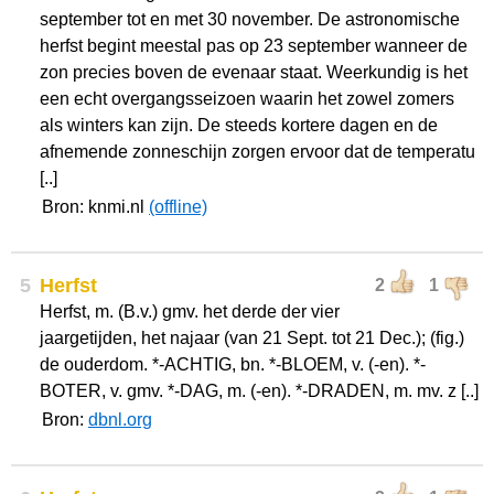
september tot en met 30 november. De astronomische
herfst begint meestal pas op 23 september wanneer de
zon precies boven de evenaar staat. Weerkundig is het
een echt overgangsseizoen waarin het zowel zomers
als winters kan zijn. De steeds kortere dagen en de
afnemende zonneschijn zorgen ervoor dat de temperatu
[..]
Bron: knmi.nl
(offline)
5
Herfst
2
1
Herfst, m. (B.v.) gmv. het derde der vier
jaargetijden, het najaar (van 21 Sept. tot 21 Dec.); (fig.)
de ouderdom. *-ACHTIG, bn. *-BLOEM, v. (-en). *-
BOTER, v. gmv. *-DAG, m. (-en). *-DRADEN, m. mv. z [..]
Bron:
dbnl.org