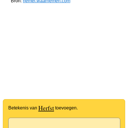
Bron:
hemel.waarnemen.com
Herfst
Betekenis van
toevoegen.