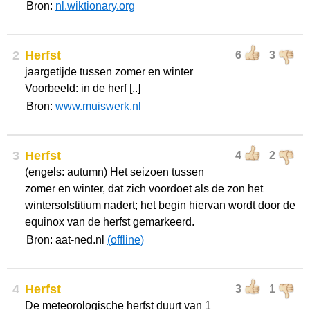
Bron:
nl.wiktionary.org
2
Herfst
6
3
jaargetijde tussen zomer en winter
Voorbeeld: in de herf [..]
Bron:
www.muiswerk.nl
3
Herfst
4
2
(engels: autumn) Het seizoen tussen
zomer en winter, dat zich voordoet als de zon het
wintersolstitium nadert; het begin hiervan wordt door de
equinox van de herfst gemarkeerd.
Bron: aat-ned.nl
(offline)
4
Herfst
3
1
De meteorologische herfst duurt van 1