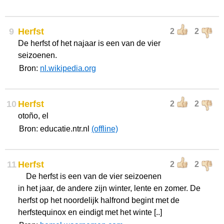
9
Herfst
2
2
De herfst of het najaar is een van de vier
seizoenen.
Bron:
nl.wikipedia.org
10
Herfst
2
2
otoño, el
Bron: educatie.ntr.nl
(offline)
11
Herfst
2
2
De herfst is een van de vier seizoenen
in het jaar, de andere zijn winter, lente en zomer. De
herfst op het noordelijk halfrond begint met de
herfstequinox en eindigt met het winte [..]