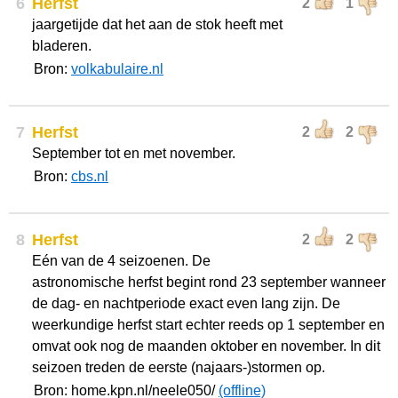
6
Herfst
2
1
jaargetijde dat het aan de stok heeft met
bladeren.
Bron:
volkabulaire.nl
7
Herfst
2
2
September tot en met november.
Bron:
cbs.nl
8
Herfst
2
2
Eén van de 4 seizoenen. De
astronomische herfst begint rond 23 september wanneer
de dag- en nachtperiode exact even lang zijn. De
weerkundige herfst start echter reeds op 1 september en
omvat ook nog de maanden oktober en november. In dit
seizoen treden de eerste (najaars-)stormen op.
Bron: home.kpn.nl/neele050/
(offline)