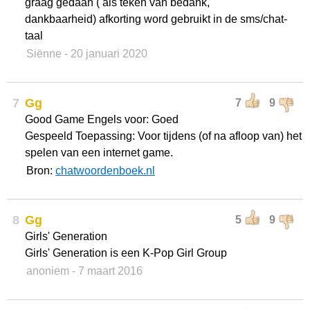
graag gedaan ( als teken van bedank,
dankbaarheid) afkorting word gebruikt in de sms/chat-
taal
Siënne
- 20 januari 2020
7
Gg
7
9
Good Game Engels voor: Goed
Gespeeld Toepassing: Voor tijdens (of na afloop van) het
spelen van een internet game.
Bron:
chatwoordenboek.nl
8
Gg
5
9
Girls' Generation
Girls' Generation is een K-Pop Girl Group
anoniem
- 7 maart 2016