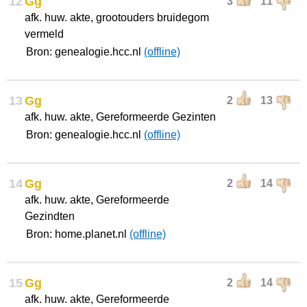
12
Gg
3
11
afk. huw. akte, grootouders bruidegom
vermeld
Bron: genealogie.hcc.nl
(offline)
13
Gg
2
13
afk. huw. akte, Gereformeerde Gezinten
Bron: genealogie.hcc.nl
(offline)
14
Gg
2
14
afk. huw. akte, Gereformeerde
Gezindten
Bron: home.planet.nl
(offline)
15
Gg
2
14
afk. huw. akte, Gereformeerde