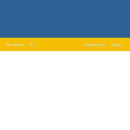
Members
A-Z
Registreren
Login