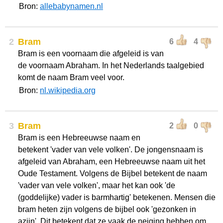
Bron:
allebabynamen.nl
2
Bram
6
4
Bram is een voornaam die afgeleid is van
de voornaam Abraham. In het Nederlands taalgebied
komt de naam Bram veel voor.
Bron:
nl.wikipedia.org
3
Bram
2
0
Bram is een Hebreeuwse naam en
betekent 'vader van vele volken'. De jongensnaam is
afgeleid van Abraham, een Hebreeuwse naam uit het
Oude Testament. Volgens de Bijbel betekent de naam
'vader van vele volken', maar het kan ook 'de
(goddelijke) vader is barmhartig' betekenen. Mensen die
bram heten zijn volgens de bijbel ook 'gezonken in
azijn'. Dit betekent dat ze vaak de neiging hebben om