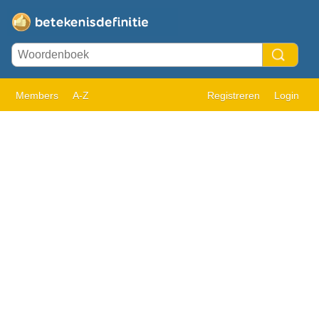
Members
A-Z
Registreren
Login