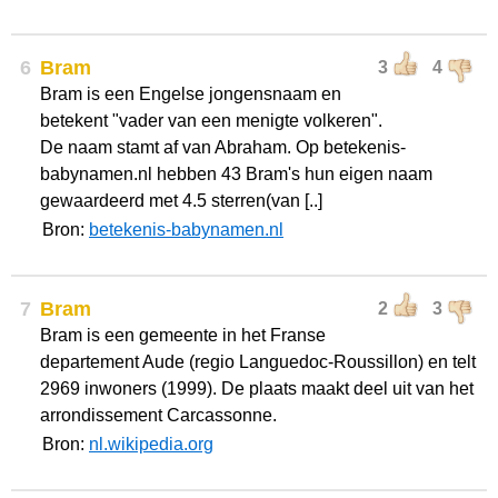
6
Bram
3
4
Bram is een Engelse jongensnaam en
betekent "vader van een menigte volkeren".
De naam stamt af van Abraham. Op betekenis-
babynamen.nl hebben 43 Bram's hun eigen naam
gewaardeerd met 4.5 sterren(van [..]
Bron:
betekenis-babynamen.nl
7
Bram
2
3
Bram is een gemeente in het Franse
departement Aude (regio Languedoc-Roussillon) en telt
2969 inwoners (1999). De plaats maakt deel uit van het
arrondissement Carcassonne.
Bron:
nl.wikipedia.org