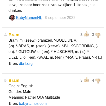
terwijl ze naar boer zoekt vrouw kijken 1 liter azijn te
drinken.
BabyNamenNL
- 9 september 2022
4
Bram
3
3
Bram, m. (zeew.) bramzeil. *-BOELIJN, v.
(-s). *-BRAS, m. (-sen), (zeew.). *-BUIKSGORDING, (-
en). *-GIJTOUW, o. (-en). *-HIJSCHER, m. (-s). *-
LIJZEIL, o. (-en). -SVAL, m. (-len). *-RA, v. (-raas). *-R [..]
Bron:
dbnl.org
5
Bram
3
4
Origin: English
Gender: Male
Meaning: Father Of A Multitude
Bron:
babynames.com