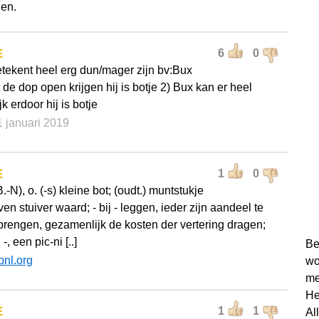
en.
E
6
0
etekent heel erg dun/mager zijn bv:Bux
 de dop open krijgen hij is botje 2) Bux kan er heel
k erdoor hij is botje
1 januari 2019
E
1
0
B.-N), o. (-s) kleine bot; (oudt.) muntstukje
en stuiver waard; - bij - leggen, ieder zijn aandeel te
rengen, gezamenlijk de kosten der vertering dragen;
 -, een pic-ni [..]
Be
bnl.org
wo
me
He
E
1
1
Al