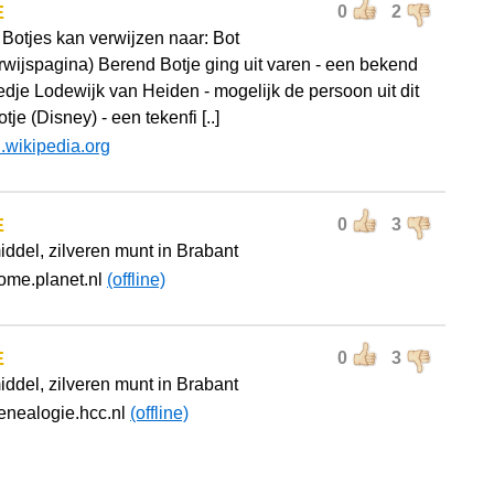
E
0
2
 Botjes kan verwijzen naar: Bot
rwijspagina) Berend Botje ging uit varen - een bekend
iedje Lodewijk van Heiden - mogelijk de persoon uit dit
otje (Disney) - een tekenfi [..]
l.wikipedia.org
E
0
3
iddel, zilveren munt in Brabant
ome.planet.nl
(offline)
E
0
3
iddel, zilveren munt in Brabant
enealogie.hcc.nl
(offline)