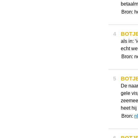
betaalm
Bron: h
4
BOTJ
als in: 
echt wel
Bron: 
5
BOTJ
De naam
gele vi
zeemeer
heet hij 
Bron:
n