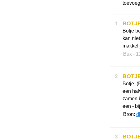
toevoeg
1
BOTJ
Botje b
kan niet
makkelij
Bux
- 1
2
BOTJ
Botje, (
een halv
zamen b
een - bij
Bron:
d
3
BOTJ