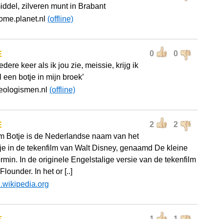
iddel, zilveren munt in Brabant
ome.planet.nl
(offline)
E
0
0
‘iedere keer als ik jou zie, meissie, krijg ik
 een botje in mijn broek’
neologismen.nl
(offline)
E
2
2
 Botje is de Nederlandse naam van het
sje in de tekenfilm van Walt Disney, genaamd De kleine
min. In de originele Engelstalige versie van de tekenfilm
Flounder. In het or [..]
l.wikipedia.org
1
1