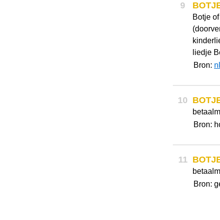
9
BOTJ
Botje of
(doorve
kinderl
liedje B
Bron:
n
10
BOTJ
betaalm
Bron: h
11
BOTJ
betaalm
Bron: g