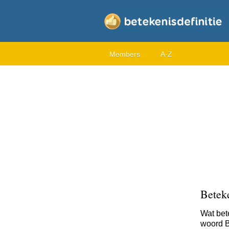
Members
A-Z
Betek
Wat bet
woord B