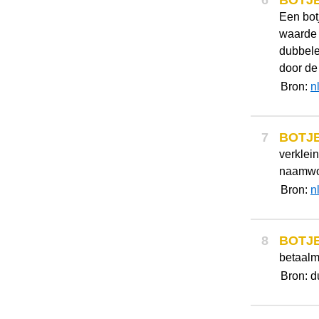
6
BOTJ
Een bot
waarde 
dubbele
door de 
Bron:
n
7
BOTJ
verklei
naamwo
Bron:
n
8
BOTJ
betaalm
Bron: d