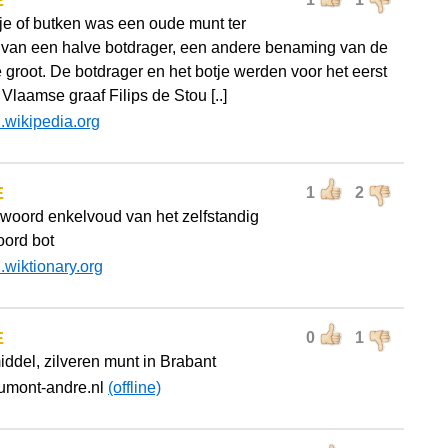
E
je of butken was een oude munt ter
van een halve botdrager, een andere benaming van de
 groot. De botdrager en het botje werden voor het eerst
Vlaamse graaf Filips de Stou [..]
l.wikipedia.org
E
1
2
nwoord enkelvoud van het zelfstandig
ord bot
l.wiktionary.org
E
0
1
iddel, zilveren munt in Brabant
umont-andre.nl
(offline)