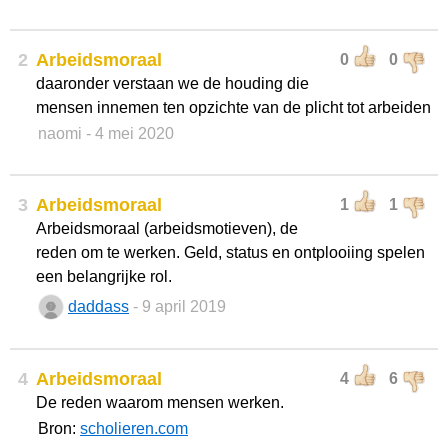
2
Arbeidsmoraal
0
0
daaronder verstaan we de houding die
mensen innemen ten opzichte van de plicht tot arbeiden
naomi
- 4 mei 2020
3
Arbeidsmoraal
1
1
Arbeidsmoraal (arbeidsmotieven), de
reden om te werken. Geld, status en ontplooiing spelen
een belangrijke rol.
daddass
- 9 april 2019
4
Arbeidsmoraal
4
6
De reden waarom mensen werken.
Bron:
scholieren.com