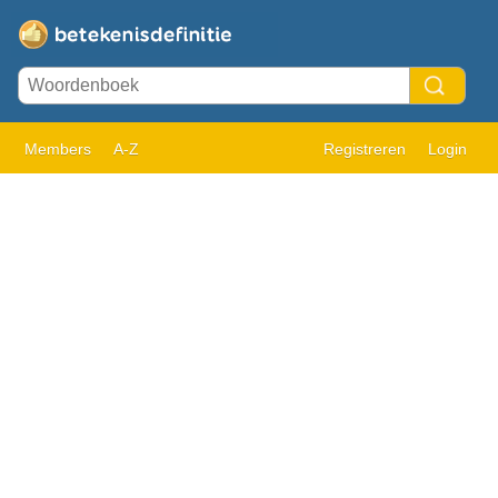
Members
A-Z
Registreren
Login