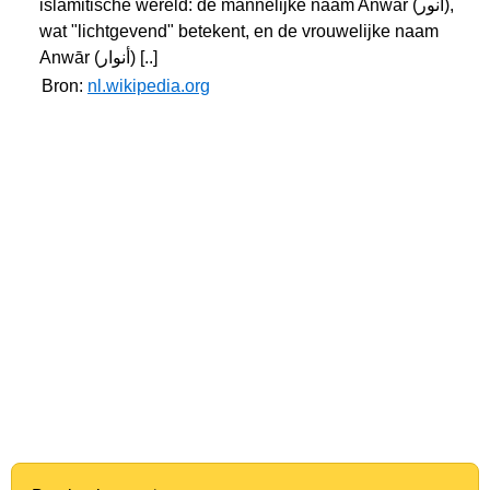
islamitische wereld: de mannelijke naam Anwar (أنور),
wat "lichtgevend" betekent, en de vrouwelijke naam
Anwār (أنوار) [..]
Bron:
nl.wikipedia.org