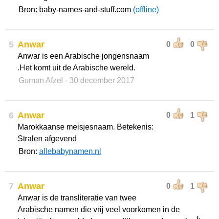
Bron: baby-names-and-stuff.com
(offline)
5
Anwar
0
0
Anwar is een Arabische jongensnaam
.Het komt uit de Arabische wereld.
Guman Afzel
- 30 december 2017
6
Anwar
0
1
Marokkaanse meisjesnaam. Betekenis:
Stralen afgevend
Bron:
allebabynamen.nl
7
Anwar
0
1
Anwar is de transliteratie van twee
Arabische namen die vrij veel voorkomen in de