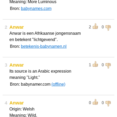
Meaning: More Luminous
Bron:
babynames.com
2
Anwar
2
0
Anwar is een Afrikaanse jongensnaam
en betekent "lichtgevend".
Bron:
betekenis-babynamen.nl
3
Anwar
1
0
Its source is an Arabic expression
meaning "Light."
Bron: babynamer.com
(offline)
4
Anwar
0
0
Origin: Welsh
Meaning: Wild.