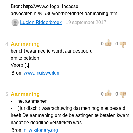
Bron: http://www.e-legal-incasso-
advocaten.nl/NL/86/voorbeeldbrief-aanmaning.html
Lucien Ridderbroek
- 19 september 2017
4
Aanmaning
0
0
bericht waarmee je wordt aangespoord
om te betalen
Voorb [..]
Bron:
www.muiswerk.nl
5
Aanmaning
0
0
het aanmanen
( juridisch ) waarschuwing dat men nog niet betaald
heeft De aanmaning om de belastingen te betalen kwam
nadat de deadline verstreken was.
Bron:
nl.wiktionary.org