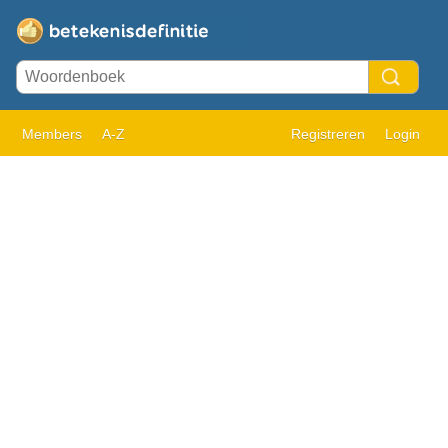
Members
A-Z
Registreren
Login