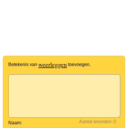
weerleggen
Betekenis van
toevoegen.
Aantal woorden:
Naam: