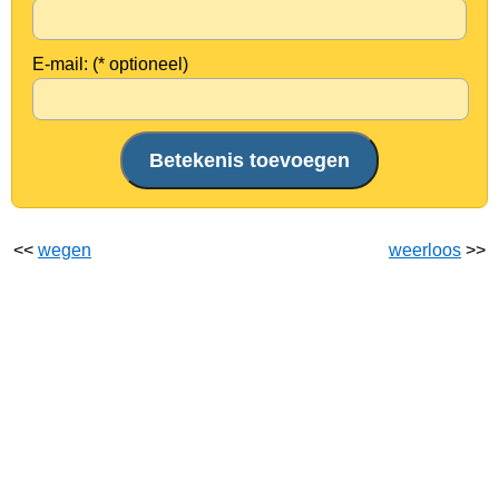
E-mail: (* optioneel)
<<
wegen
weerloos
>>