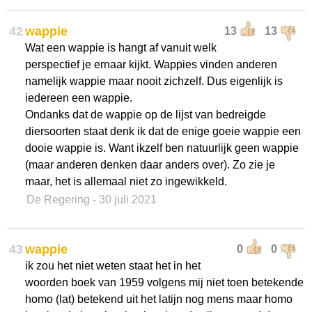
42
wappie
13
13
Wat een wappie is hangt af vanuit welk
perspectief je ernaar kijkt. Wappies vinden anderen
namelijk wappie maar nooit zichzelf. Dus eigenlijk is
iedereen een wappie.
Ondanks dat de wappie op de lijst van bedreigde
diersoorten staat denk ik dat de enige goeie wappie een
dooie wappie is. Want ikzelf ben natuurlijk geen wappie
(maar anderen denken daar anders over). Zo zie je
maar, het is allemaal niet zo ingewikkeld.
De Regering
- 30 juli 2021
43
wappie
0
0
ik zou het niet weten staat het in het
woorden boek van 1959 volgens mij niet toen betekende
homo (lat) betekend uit het latijn nog mens maar homo