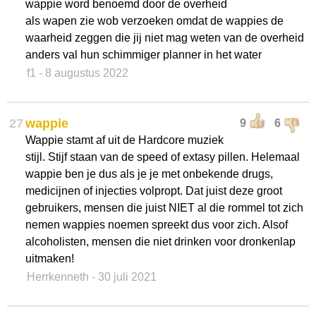
wappie word benoemd door de overheid
als wapen zie wob verzoeken omdat de wappies de
waarheid zeggen die jij niet mag weten van de overheid
anders val hun schimmiger planner in het water
f1
- 8 augustus 2022
27
wappie
9
6
Wappie stamt af uit de Hardcore muziek
stijl. Stijf staan van de speed of extasy pillen. Helemaal
wappie ben je dus als je je met onbekende drugs,
medicijnen of injecties volpropt. Dat juist deze groot
gebruikers, mensen die juist NIET al die rommel tot zich
nemen wappies noemen spreekt dus voor zich. Alsof
alcoholisten, mensen die niet drinken voor dronkenlap
uitmaken!
Herrkenneth
- 30 juli 2021