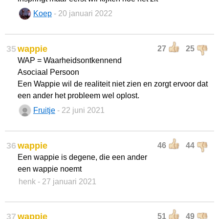
Koep
- 20 januari 2022
35
wappie
27
25
WAP = Waarheidsontkennend
Asociaal Persoon
Een Wappie wil de realiteit niet zien en zorgt ervoor dat
een ander het probleem wel oplost.
Fruitje
- 22 juni 2021
36
wappie
46
44
Een wappie is degene, die een ander
een wappie noemt
henk
- 27 januari 2021
37
wappie
51
49