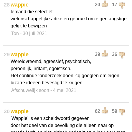
28
wappie
20
17
Iemand die selectief
wetenschappelijke artikelen gebruikt om eigen angstige
gelijk te bewijzen
Ton
- 30 juli 2021
29
wappie
39
36
Wereldvreemd, agressief, psychotisch,
peroonlijk, irritant, egoïstisch.
Het continue ‘onderzoek doen’ cq googlen om eigen
bizarre ideeën bevestigd te krijgen.
Afschuwelijk soort
- 4 mei 2021
30
wappie
62
59
'Wappie' is een scheldwoord gegeven
door het deel van de bevolking die alleen naar op