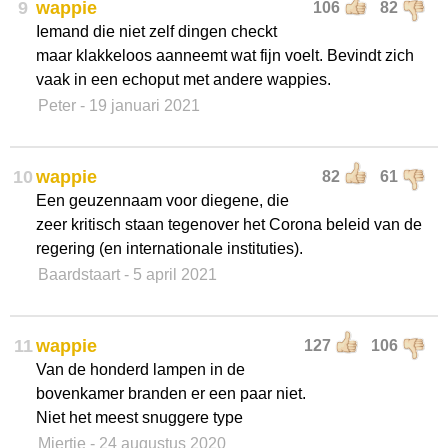
9
wappie
106
82
Iemand die niet zelf dingen checkt
maar klakkeloos aanneemt wat fijn voelt. Bevindt zich
vaak in een echoput met andere wappies.
Peter
- 19 januari 2021
10
wappie
82
61
Een geuzennaam voor diegene, die
zeer kritisch staan tegenover het Corona beleid van de
regering (en internationale instituties).
Baardstaart
- 5 april 2021
11
wappie
127
106
Van de honderd lampen in de
bovenkamer branden er een paar niet.
Niet het meest snuggere type
Miertje
- 24 augustus 2020