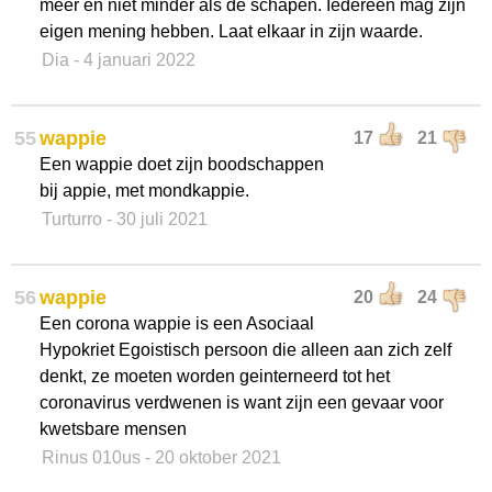
meer en niet minder als de schapen. Iedereen mag zijn
eigen mening hebben. Laat elkaar in zijn waarde.
Dia
- 4 januari 2022
55
wappie
17
21
Een wappie doet zijn boodschappen
bij appie, met mondkappie.
Turturro
- 30 juli 2021
56
wappie
20
24
Een corona wappie is een Asociaal
Hypokriet Egoistisch persoon die alleen aan zich zelf
denkt, ze moeten worden geinterneerd tot het
coronavirus verdwenen is want zijn een gevaar voor
kwetsbare mensen
Rinus 010us
- 20 oktober 2021