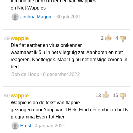
Iemand die denkt in termen van Wappies
en Niet-Wappies
Joshua Maggid
- 30 juli 2021
49
wappie
2
4
Die flat earther en virus ontkenner
waarnaast ik 5 u in het vliegtuig zat. Aanhoren en niet
reageren. Knettergek. Maar lig nu net ernstige corona in
bed
Bob de Hoop
- 8 december 2022
50
wappie
13
15
Wappie is op de tekst van flappie
gezongen door Youp van 't Hek. Eind december in het tv
programma Even Tot Hier
Ernst
- 4 januari 2021