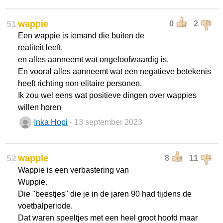
51
wappie
0
2
Een wappie is iemand die buiten de
realiteit leeft,
en alles aanneemt wat ongeloofwaardig is.
En vooral alles aanneemt wat een negatieve betekenis
heeft richting non elitaire personen.
Ik zou wel eens wat positieve dingen over wappies
willen horen
Inka Hopi
- 13 september 2023
52
wappie
8
11
Wappie is een verbastering van
Wuppie.
Die "beestjes" die je in de jaren 90 had tijdens de
voetbalperiode.
Dat waren speeltjes met een heel groot hoofd maar