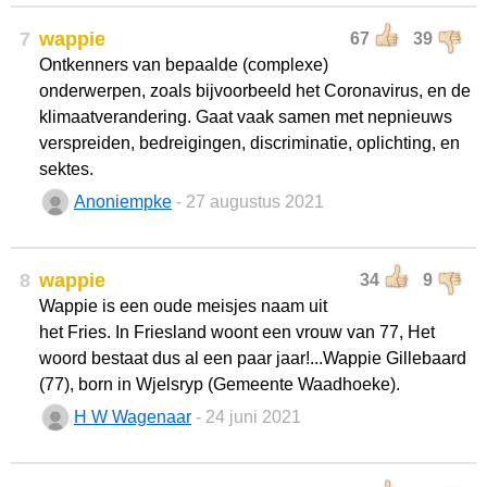
7
wappie
67
39
Ontkenners van bepaalde (complexe)
onderwerpen, zoals bijvoorbeeld het Coronavirus, en de
klimaatverandering. Gaat vaak samen met nepnieuws
verspreiden, bedreigingen, discriminatie, oplichting, en
sektes.
Anoniempke
- 27 augustus 2021
8
wappie
34
9
Wappie is een oude meisjes naam uit
het Fries. In Friesland woont een vrouw van 77, Het
woord bestaat dus al een paar jaar!...Wappie Gillebaard
(77), born in Wjelsryp (Gemeente Waadhoeke).
H W Wagenaar
- 24 juni 2021