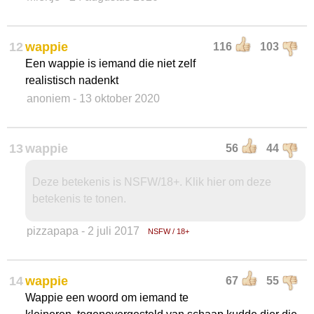
12
wappie
116
103
Een wappie is iemand die niet zelf
realistisch nadenkt
anoniem
- 13 oktober 2020
13
wappie
56
44
Deze betekenis is NSFW/18+. Klik hier om deze
betekenis te tonen.
pizzapapa
- 2 juli 2017
NSFW / 18+
14
wappie
67
55
Wappie een woord om iemand te