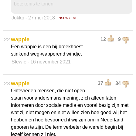
betekenis te tonen.
Jokko
- 27 mei 2018
NSFW / 18+
22
wappie
12
9
Een wappie is een bij broekhoest
stinkend weg-wapperend windje.
Stewie
- 16 november 2021
23
wappie
37
34
Ontevreden mensen, die niet open
staan voor andersmans mening, zich alleen laten
informeren door sociale media en vooral bezig zijn met
wat zij niet mogen en niet willen zien hoe goed wij het
hebben en hoe bevoorrecht wij zijn om in Nederland
geboren te zijn. De term verbeter de wereld begin bij
jezelf kennen zij niet.