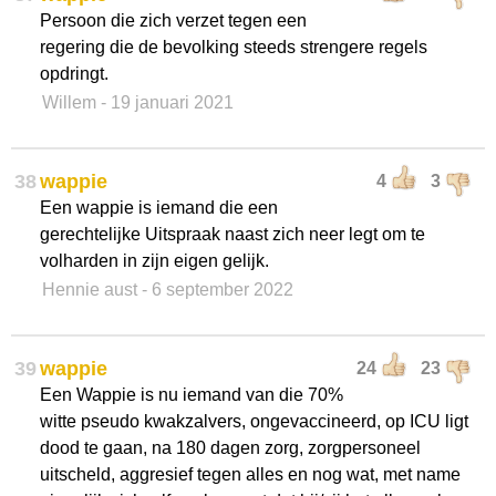
Persoon die zich verzet tegen een
regering die de bevolking steeds strengere regels
opdringt.
Willem
- 19 januari 2021
38
wappie
4
3
Een wappie is iemand die een
gerechtelijke Uitspraak naast zich neer legt om te
volharden in zijn eigen gelijk.
Hennie aust
- 6 september 2022
39
wappie
24
23
Een Wappie is nu iemand van die 70%
witte pseudo kwakzalvers, ongevaccineerd, op ICU ligt
dood te gaan, na 180 dagen zorg, zorgpersoneel
uitscheld, aggresief tegen alles en nog wat, met name