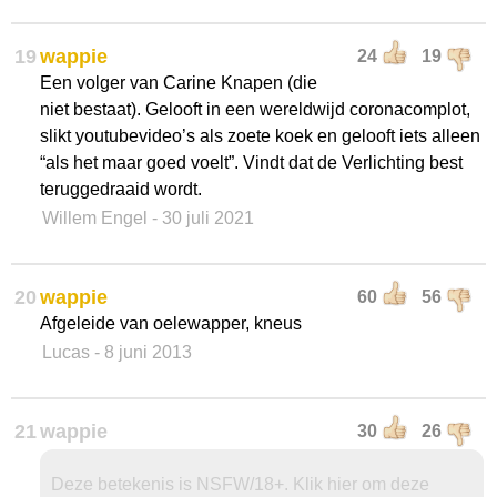
19
wappie
24
19
Een volger van Carine Knapen (die
niet bestaat). Gelooft in een wereldwijd coronacomplot,
slikt youtubevideo’s als zoete koek en gelooft iets alleen
“als het maar goed voelt”. Vindt dat de Verlichting best
teruggedraaid wordt.
Willem Engel
- 30 juli 2021
20
wappie
60
56
Afgeleide van oelewapper, kneus
Lucas
- 8 juni 2013
21
wappie
30
26
Deze betekenis is NSFW/18+. Klik hier om deze