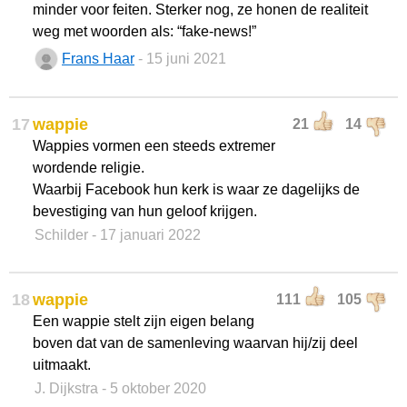
minder voor feiten. Sterker nog, ze honen de realiteit
weg met woorden als: “fake-news!”
Frans Haar
- 15 juni 2021
17
wappie
21
14
Wappies vormen een steeds extremer
wordende religie.
Waarbij Facebook hun kerk is waar ze dagelijks de
bevestiging van hun geloof krijgen.
Schilder
- 17 januari 2022
18
wappie
111
105
Een wappie stelt zijn eigen belang
boven dat van de samenleving waarvan hij/zij deel
uitmaakt.
J. Dijkstra
- 5 oktober 2020