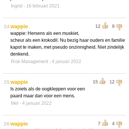
Ingrid
- 16 februari 2021
24
wappie
12
9
wappie: Hersens als een muskiet,
scheur als een krokodil. Nu bezig haar ouders en familie
kapot te maken, met pseudo onzinnigheid. Niet zindelijk
denkend.
Risk Management
- 4 januari 2022
25
wappie
15
12
Is zoiets als de oogkleppen voor een
paard maar dan voor een mens.
Mel
- 4 januari 2022
26
wappie
7
4