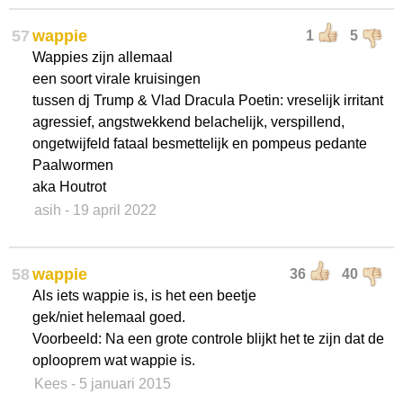
57
wappie
1
5
Wappies zijn allemaal
een soort virale kruisingen
tussen dj Trump & Vlad Dracula Poetin: vreselijk irritant
agressief, angstwekkend belachelijk, verspillend,
ongetwijfeld fataal besmettelijk en pompeus pedante
Paalwormen
aka Houtrot
asih
- 19 april 2022
58
wappie
36
40
Als iets wappie is, is het een beetje
gek/niet helemaal goed.
Voorbeeld: Na een grote controle blijkt het te zijn dat de
oplooprem wat wappie is.
Kees
- 5 januari 2015