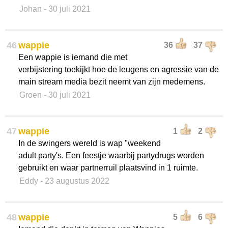
Johan
- 30 juli 2021
46
wappie
36
37
Een wappie is iemand die met
verbijstering toekijkt hoe de leugens en agressie van de
main stream media bezit neemt van zijn medemens.
Groen
- 30 juli 2021
47
wappie
1
2
In de swingers wereld is wap "weekend
adult party's. Een feestje waarbij partydrugs worden
gebruikt en waar partnerruil plaatsvind in 1 ruimte.
Eddy
- 23 augustus 2022
48
wappie
5
6