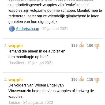
superioriteitsgevoel: wappies zijn "woke" en niet-
wappies zijn volgzame domme schapen. Moeilijk mee te
redeneren, beter om ze vriendelijk glimlachend le laten
genieten van hun eigen gelijk.
Andrejschaap
- 19 januari 2021
3
wappie
189
106
Iemand die alleen in de auto zit en
een mondkapje op heeft.
Jusr0leet
- 19 januari 2021
4
wappie
196
119
De volgers van Willem Engel van
Viruswaanzin heten de virus-wappies of kortweg de
wappies.
Louise
- 24 augustus 2020