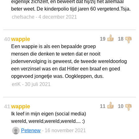
eigenlijk zichzelf, en beweert dat hij/zij het allemaal
beter weet. De kinderpolio tijd jaren 60 vergetend.Tsja.
chefsache
- 4 december 2021
40
wappie
19
18
Een wappie is als een bepaalde groep
mensen die denken te weten dat er nooit
jodenvervolging is geweest, de tweede wereldoorlog
een verzinsel was en dat Hitler een braaf en goed
opgevoed jongetje was. Oogkleppen, dus.
eriK
- 30 juli 2021
41
wappie
11
10
Ik leef in mijn eigen (social media)
wereld, wereld,wereld,wereld.... :)
Petenew
- 16 november 2021