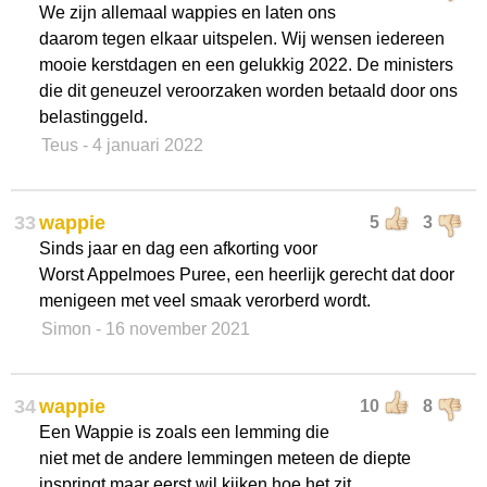
We zijn allemaal wappies en laten ons
daarom tegen elkaar uitspelen. Wij wensen iedereen
mooie kerstdagen en een gelukkig 2022. De ministers
die dit geneuzel veroorzaken worden betaald door ons
belastinggeld.
Teus
- 4 januari 2022
33
wappie
5
3
Sinds jaar en dag een afkorting voor
Worst Appelmoes Puree, een heerlijk gerecht dat door
menigeen met veel smaak verorberd wordt.
Simon
- 16 november 2021
34
wappie
10
8
Een Wappie is zoals een lemming die
niet met de andere lemmingen meteen de diepte
inspringt maar eerst wil kijken hoe het zit