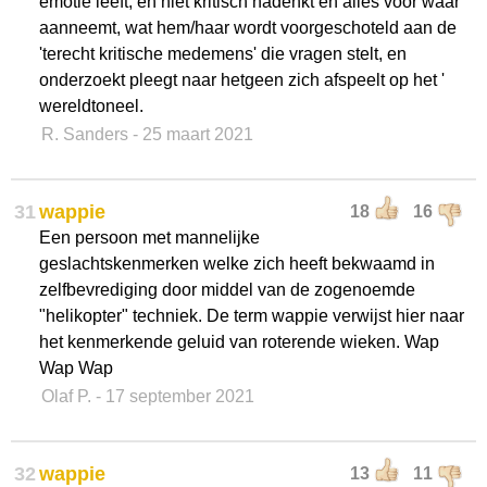
emotie leeft, en niet kritisch nadenkt en alles voor waar
aanneemt, wat hem/haar wordt voorgeschoteld aan de
'terecht kritische medemens' die vragen stelt, en
onderzoekt pleegt naar hetgeen zich afspeelt op het '
wereldtoneel.
R. Sanders
- 25 maart 2021
31
wappie
18
16
Een persoon met mannelijke
geslachtskenmerken welke zich heeft bekwaamd in
zelfbevrediging door middel van de zogenoemde
"helikopter" techniek. De term wappie verwijst hier naar
het kenmerkende geluid van roterende wieken. Wap
Wap Wap
Olaf P.
- 17 september 2021
32
wappie
13
11