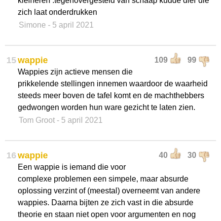
kleineren .tegenovergesteld van schaap kudde dier die
zich laat onderdrukken
Simone
- 5 april 2021
15
wappie
109
99
Wappies zijn actieve mensen die
prikkelende stellingen innemen waardoor de waarheid
steeds meer boven de tafel komt en de machthebbers
gedwongen worden hun ware gezicht te laten zien.
Tom Groot
- 5 april 2021
16
wappie
40
30
Een wappie is iemand die voor
complexe problemen een simpele, maar absurde
oplossing verzint of (meestal) overneemt van andere
wappies. Daarna bijten ze zich vast in die absurde
theorie en staan niet open voor argumenten en nog