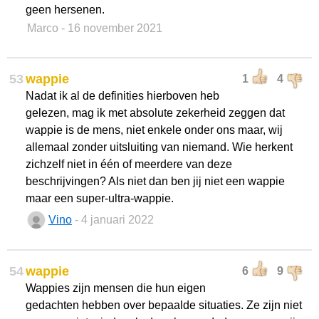
geen hersenen.
Marco
- 16 november 2021
53
wappie
1
4
Nadat ik al de definities hierboven heb
gelezen, mag ik met absolute zekerheid zeggen dat
wappie is de mens, niet enkele onder ons maar, wij
allemaal zonder uitsluiting van niemand. Wie herkent
zichzelf niet in één of meerdere van deze
beschrijvingen? Als niet dan ben jij niet een wappie
maar een super-ultra-wappie.
Vino
- 4 januari 2022
54
wappie
6
9
Wappies zijn mensen die hun eigen
gedachten hebben over bepaalde situaties. Ze zijn niet