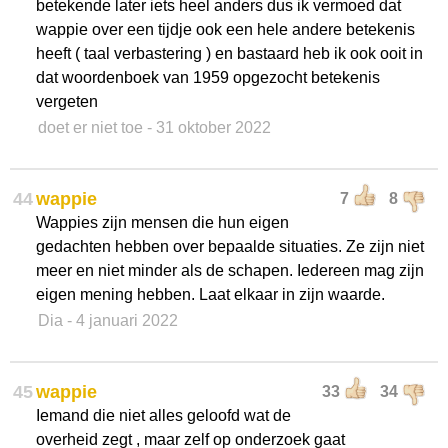
betekende later iets heel anders dus ik vermoed dat
wappie over een tijdje ook een hele andere betekenis
heeft ( taal verbastering ) en bastaard heb ik ook ooit in
dat woordenboek van 1959 opgezocht betekenis
vergeten
doet er niet toe
- 31 oktober 2022
44
wappie
7
8
Wappies zijn mensen die hun eigen
gedachten hebben over bepaalde situaties. Ze zijn niet
meer en niet minder als de schapen. Iedereen mag zijn
eigen mening hebben. Laat elkaar in zijn waarde.
Dia
- 4 januari 2022
45
wappie
33
34
Iemand die niet alles geloofd wat de
overheid zegt , maar zelf op onderzoek gaat