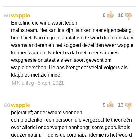
59
wappie
6
10
Enkeling die wind waait tegen
mainstream. Het kan fris zijn, stinken naar eigenbelang,
hoeft niet. Kan in grote aantallen de wind doen omslaan
waarna anderen en net zo goed dezelfden weer wappie
kunnen worden. Nadeel is dat met meer wappies
wapgressie ontstaat als een soort gevecht om
wapleiderschap. Helaas brengt dat veelal volgers als
klappies met zich mee.
M'N uitleg
- 5 april 2021
60
wappie
9
13
pejoratief; ander woord voor een
complotdenker, een persoon die vergezochte theorieën
over allerlei onderwerpen aanhangt; soms gebruikt als
geuzennaam. Tijdens de coronapandemie is het woord