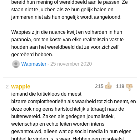
bereid hun mening of wereldbeeld aan te passen. Ze
staan niet te juichen als ze hun gelijk halen en
jammeren niet als hun ongelijk wordt aangetoond.
Wappies zijn die nuance kwijt en volharden in hun
paranoia, om ten koste van elke realiteitszin vast te
houden aan het wereldbeeld dat ze voor zichzelf
gecreëerd hebben.
Wapmaster
- 25 november 2020
2
wappie
215
119
iemand die kritiekloos de meest
bizarre complottheorieën als waarheid tot zich neemt, en
deze ook nog eens hartstochtelijk uitdraagt naar de
buitenwereld. Zaken als gedegen journalistiek,
wetenschap en echte feiten worden intens
gewantrouwd, alleen wat op social media in hun eigen
bubbel te vinden is is waar. Hebben een misplaatst