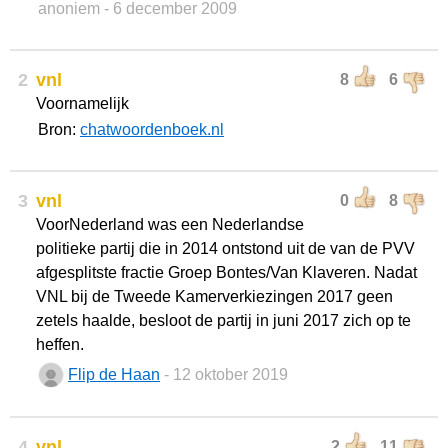
anoniem
- 6 december 2009
2
vnl
8
6
Voornamelijk
Bron:
chatwoordenboek.nl
3
vnl
0
8
VoorNederland was een Nederlandse
politieke partij die in 2014 ontstond uit de van de PVV
afgesplitste fractie Groep Bontes/Van Klaveren. Nadat
VNL bij de Tweede Kamerverkiezingen 2017 geen
zetels haalde, besloot de partij in juni 2017 zich op te
heffen.
Flip de Haan
- 12 oktober 2019
4
vnl
2
11