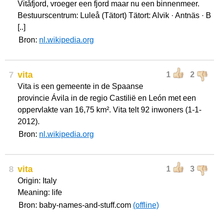
Vitåfjord, vroeger een fjord maar nu een binnenmeer.
Bestuurscentrum: Luleå (Tätort) Tätort: Alvik · Antnäs · B
[..]
Bron:
nl.wikipedia.org
7
vita
1
2
Vita is een gemeente in de Spaanse
provincie Ávila in de regio Castilië en León met een
oppervlakte van 16,75 km². Vita telt 92 inwoners (1-1-
2012).
Bron:
nl.wikipedia.org
8
vita
1
3
Origin: Italy
Meaning: life
Bron: baby-names-and-stuff.com
(offline)