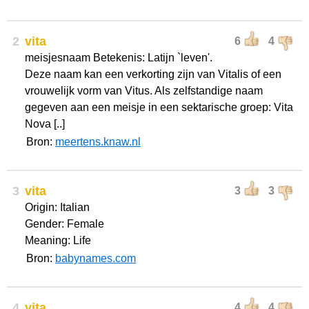
2
vita
6
4
meisjesnaam Betekenis: Latijn `leven'.
Deze naam kan een verkorting zijn van Vitalis of een
vrouwelijk vorm van Vitus. Als zelfstandige naam
gegeven aan een meisje in een sektarische groep: Vita
Nova [..]
Bron:
meertens.knaw.nl
3
vita
3
3
Origin: Italian
Gender: Female
Meaning: Life
Bron:
babynames.com
4
vita
4
4