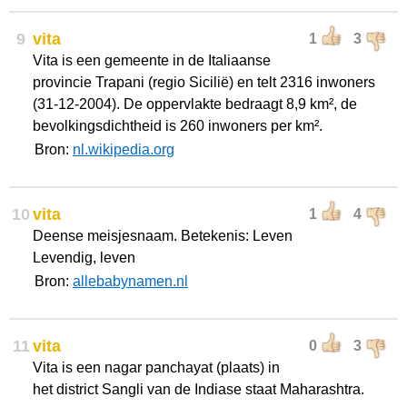
9
vita
1
3
Vita is een gemeente in de Italiaanse
provincie Trapani (regio Sicilië) en telt 2316 inwoners
(31-12-2004). De oppervlakte bedraagt 8,9 km², de
bevolkingsdichtheid is 260 inwoners per km².
Bron:
nl.wikipedia.org
10
vita
1
4
Deense meisjesnaam. Betekenis: Leven
Levendig, leven
Bron:
allebabynamen.nl
11
vita
0
3
Vita is een nagar panchayat (plaats) in
het district Sangli van de Indiase staat Maharashtra.