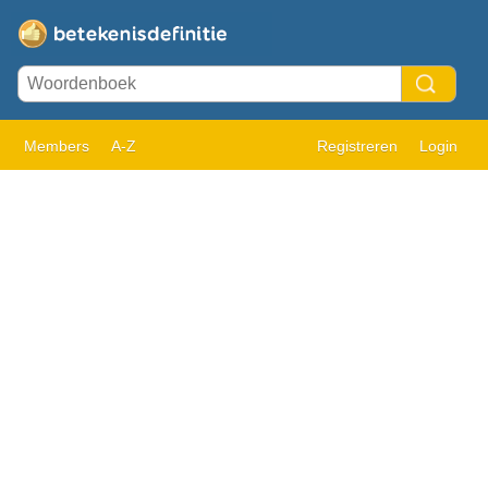
Members
A-Z
Registreren
Login