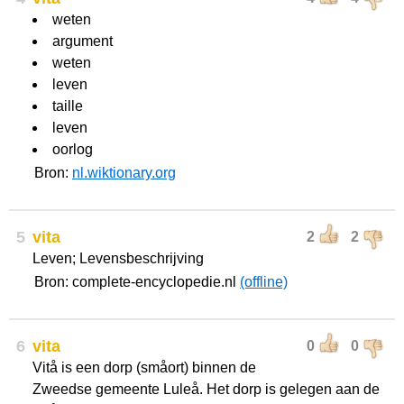
weten
argument
weten
leven
taille
leven
oorlog
Bron:
nl.wiktionary.org
5
vita
2
2
Leven; Levensbeschrijving
Bron: complete-encyclopedie.nl
(offline)
6
vita
0
0
Vitå is een dorp (småort) binnen de
Zweedse gemeente Luleå. Het dorp is gelegen aan de