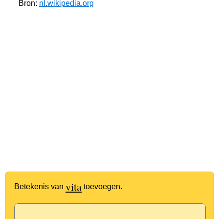
Bron:
nl.wikipedia.org
vita
Betekenis van
toevoegen.