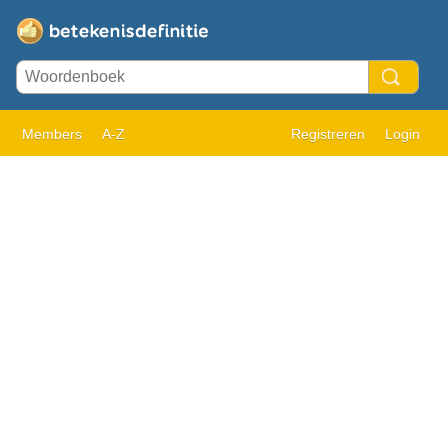
Members
A-Z
Registreren
Login