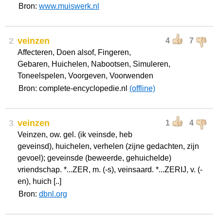
Bron:
www.muiswerk.nl
2
veinzen
4
7
Affecteren, Doen alsof, Fingeren,
Gebaren, Huichelen, Nabootsen, Simuleren,
Toneelspelen, Voorgeven, Voorwenden
Bron: complete-encyclopedie.nl
(offline)
3
veinzen
1
4
Veinzen, ow. gel. (ik veinsde, heb
geveinsd), huichelen, verhelen (zijne gedachten, zijn
gevoel); geveinsde (beweerde, gehuichelde)
vriendschap. *...ZER, m. (-s), veinsaard. *...ZERIJ, v. (-
en), huich [..]
Bron:
dbnl.org