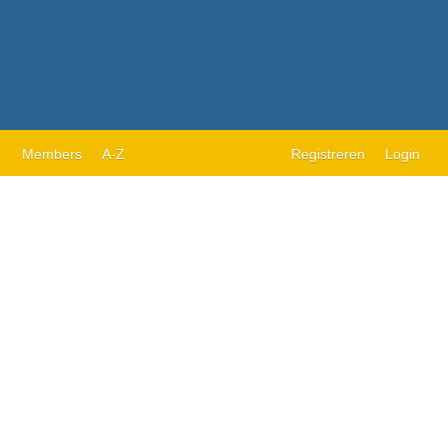
Members
A-Z
Registreren
Login