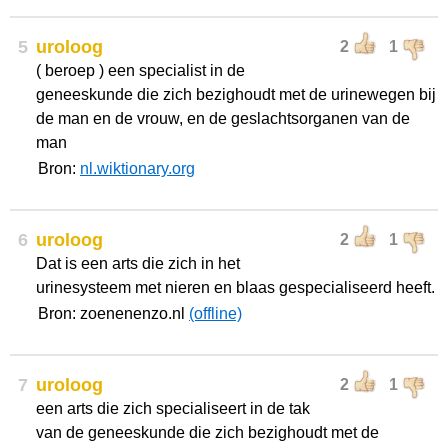
5
uroloog
2
1
( beroep ) een specialist in de
geneeskunde die zich bezighoudt met de urinewegen bij
de man en de vrouw, en de geslachtsorganen van de
man
Bron:
nl.wiktionary.org
6
uroloog
2
1
Dat is een arts die zich in het
urinesysteem met nieren en blaas gespecialiseerd heeft.
Bron: zoenenenzo.nl
(offline)
7
uroloog
2
1
een arts die zich specialiseert in de tak
van de geneeskunde die zich bezighoudt met de