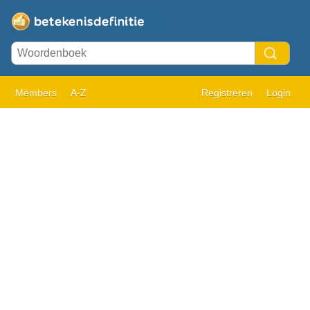
Members
A-Z
Registreren
Login