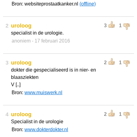
Bron: websiteprostaatkanker.nl
(offline)
2
uroloog
3
1
specialist in de urologie.
anoniem
- 17 februari 2016
3
uroloog
2
1
dokter die gespecialiseerd is in nier- en
blaasziekten
V [..]
Bron:
www.muiswerk.nl
4
uroloog
2
1
Specialist in de urologie
Bron:
www.dokterdokter.nl