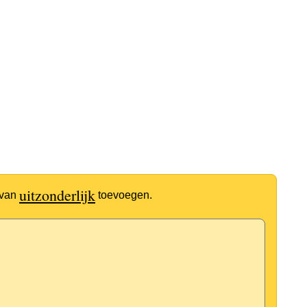
uitzonderlijk
 van
toevoegen.