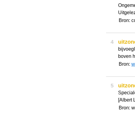
Ongemee
Uitgele
Bron: c
4
uitzon
bijvoeg
boven h
Bron:
w
5
uitzon
Special
[Albert 
Bron: 