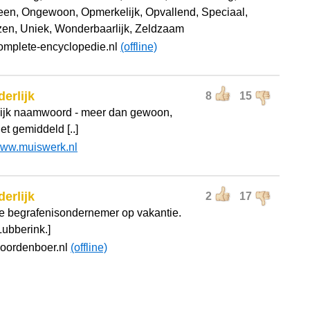
n, Ongewoon, Opmerkelijk, Opvallend, Speciaal,
zen, Uniek, Wonderbaarlijk, Zeldzaam
omplete-encyclopedie.nl
(offline)
derlijk
8
15
lijk naamwoord - meer dan gewoon,
et gemiddeld [..]
ww.muiswerk.nl
derlijk
2
17
e begrafenisondernemer op vakantie.
Lubberink.]
woordenboer.nl
(offline)