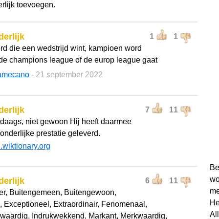
erlijk toevoegen.
derlijk
1
1
rd die een wedstrijd wint, kampioen word
 de champions league of de europ league gaat
amecano
- 21 september 2022
derlijk
7
11
ledaags, niet gewoon Hij heeft daarmee
onderlijke prestatie geleverd.
l.wiktionary.org
Be
wo
derlijk
6
11
me
er, Buitengemeen, Buitengewoon,
He
, Exceptioneel, Extraordinair, Fenomenaal,
Al
aardig, Indrukwekkend, Markant, Merkwaardig,