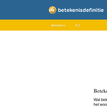
Members
A-Z
Beteke
Wat bet
het woor