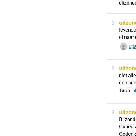
uitzond
1
uitzon
feyenoo
of naar
up
2
uitzon
niet al
een uitz
Bron:
n
3
uitzon
Bijzond
Curieus
Gedenkw