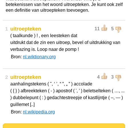
betekenissen van het woord uitroepteken. Je kunt ook zelf
een definitie van uitroepteken toevoegen.
1
uitroepteken
11
5
( taalkunde ) ! , een leesteken dat
uitdrukt dat de zin een uitroep, bevel of uitdrukking van
verbazing is. Loop naar de pomp !
Bron:
nl.wiktionary.org
2
uitroepteken
4
3
aanhalingstekens ( ", ‘ ’, “ ”, „ ” ) accolade
( { } ) afbreekteken ( - ) apostrof ( ', ’ ) beletselteken ( …, ...
) dubbelepunt ( : ) gedachtestreepje of kastlijntje ( –, — )
guillemet [..]
Bron:
nl.wikipedia.org