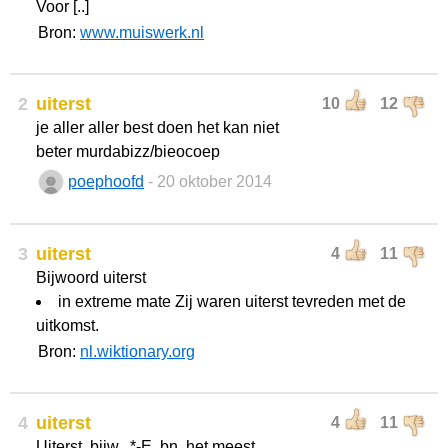
Voor [..]
Bron:
www.muiswerk.nl
2
uiterst
10
12
je aller aller best doen het kan niet
beter murdabizz/bieocoep
poephoofd
- 20 oktober 2014
3
uiterst
4
11
Bijwoord uiterst
in extreme mate Zij waren uiterst tevreden met de
uitkomst.
Bron:
nl.wiktionary.org
4
uiterst
4
11
Uiterst, bijw., *-E, bn. het meest