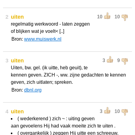
2
uiten
10
10
regelmatig werkwoord - laten zeggen
of blijken wat je voelt< [..]
Bron:
www.muiswerk.nl
3
uiten
3
9
Uiten, bw. gel. (ik uitte, heb geuit), te
kennen geven. ZICH -, ww. zijne gedachten te kennen
geven, zich uitlaten; spreken.
Bron:
dbnl.org
4
uiten
3
10
( wederkerend ) zich ~ : uiting geven
aan gevoelens Hij had vaak moeite zich te uiten .
( overgankelijk ) zeggen Hij uitte een schreeuw.