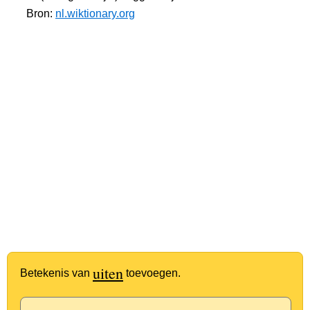
Bron:
nl.wiktionary.org
uiten
Betekenis van
toevoegen.