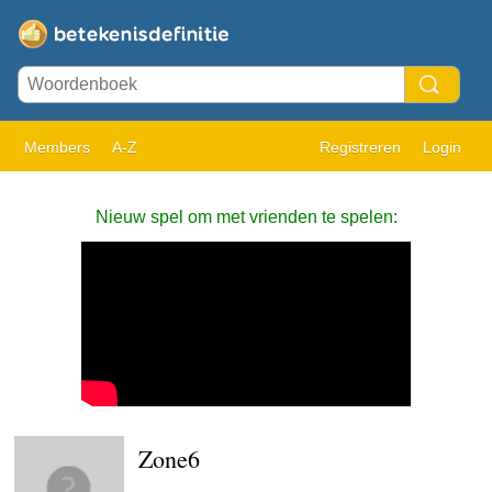
Members
A-Z
Registreren
Login
Nieuw spel om met vrienden te spelen:
Zone6