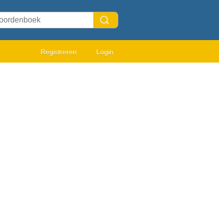
Registreren
Login