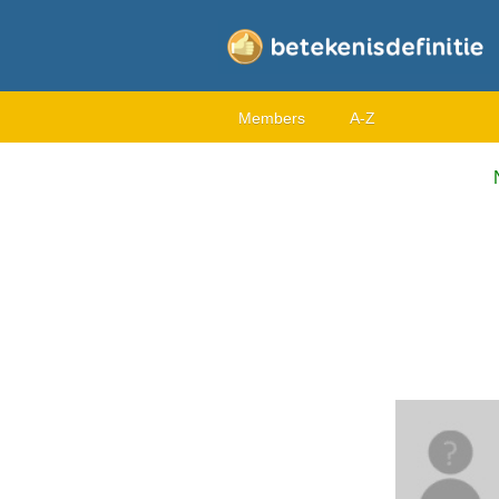
Members
A-Z