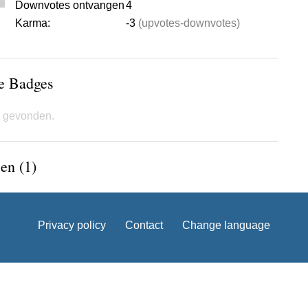
Downvotes ontvangen
4
Karma:
-3
(upvotes-downvotes)
de Badges
 gevonden.
en (1)
Privacy policy
Contact
Change language