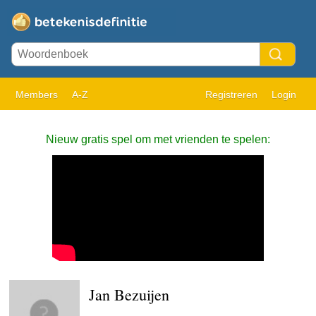
Members
A-Z
Registreren
Login
Nieuw gratis spel om met vrienden te spelen:
Jan Bezuijen