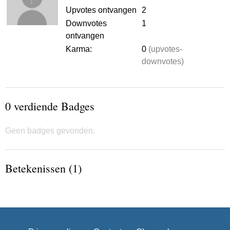
Upvotes ontvangen
2
Downvotes
1
ontvangen
Karma:
0
(upvotes-
downvotes)
0 verdiende Badges
Geen badges gevonden.
Betekenissen (1)