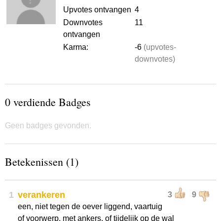
Upvotes ontvangen
4
Downvotes
11
ontvangen
Karma:
-6
(upvotes-
downvotes)
0 verdiende Badges
Geen badges gevonden.
Betekenissen (1)
1
verankeren
3
9
een, niet tegen de oever liggend, vaartuig
of voorwerp, met ankers, of tijdelijk op de wal