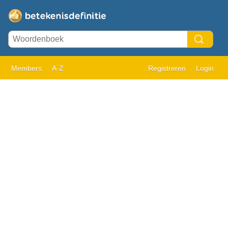
Members
A-Z
Registreren
Login