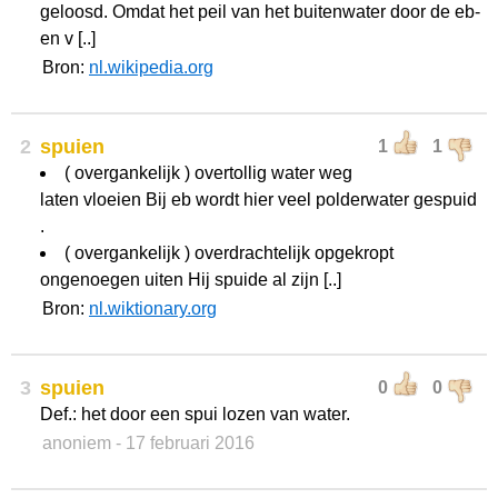
geloosd. Omdat het peil van het buitenwater door de eb-
en v [..]
Bron:
nl.wikipedia.org
2
spuien
1
1
( overgankelijk ) overtollig water weg
laten vloeien Bij eb wordt hier veel polderwater gespuid
.
( overgankelijk ) overdrachtelijk opgekropt
ongenoegen uiten Hij spuide al zijn [..]
Bron:
nl.wiktionary.org
3
spuien
0
0
Def.: het door een spui lozen van water.
anoniem
- 17 februari 2016