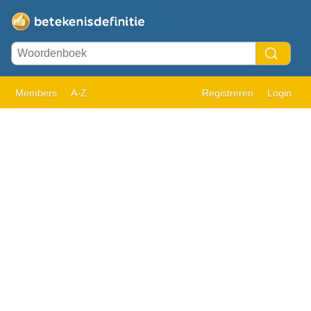
Members
A-Z
Registreren
Login