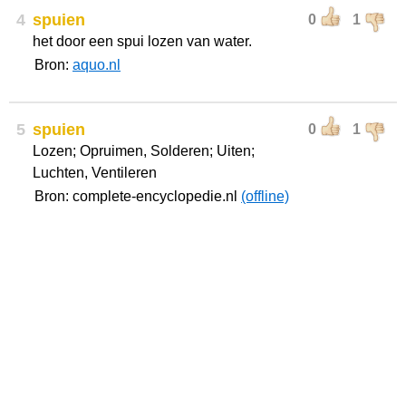
4
spuien
0
1
het door een spui lozen van water.
Bron:
aquo.nl
5
spuien
0
1
Lozen; Opruimen, Solderen; Uiten;
Luchten, Ventileren
Bron: complete-encyclopedie.nl
(offline)