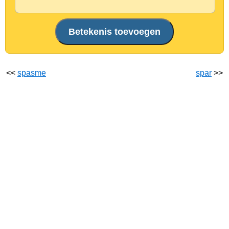
<<
spasme
spar
>>