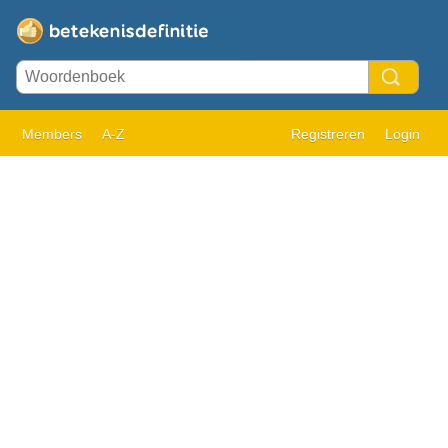
Members
A-Z
Registreren
Login