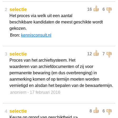
2
selectie
16
6
Het proces via welk uit een aantal
beschikbare kandidaten de meest geschikte wordt
gekozen.
Bron:
kennisconsult.nl
3
selectie
12
7
Proces van het archiefsysteem. Het
waarderen van archiefdocumenten of zij voor
permanente bewaring (en dus overbrenging) in
aanmerking komen of op termijn moeten worden
vernietigd en alsdan het bepalen van de bewaartermijn.
anoniem
- 17 februari 2016
4
selectie
8
6
Keuze op grond van geschiktheid =>