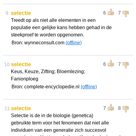
9
selectie
6
7
Treedt op als niet alle elementen in een
populatie een gelijke kans hebben gehad in de
steekproef te worden opgenomen.
Bron: wynneconsult.com
(offline)
10
selectie
6
7
Keus, Keuze, Zifting; Bloemlezing;
Fanionploeg
Bron: complete-encyclopedie.nl
(offline)
11
selectie
7
8
Selectie is de in de biologie (genetica)
gebruikte term voor het fenomeen dat niet alle
individuen van een generatie zich succesvol