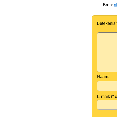
Bron:
n
Betekenis
Naam:
E-mail: (* 