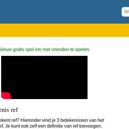
Nieuw gratis spel om met vrienden te spelen:
nis ref
ekent ref? Hieronder vind je 3 betekenissen van het
f. Je kunt ook zelf een definitie van ref toevoegen.