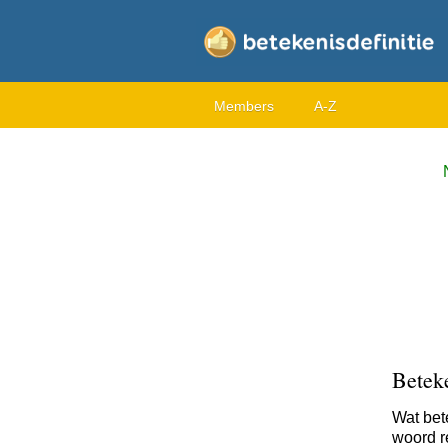
Members
A-Z
Beteke
Wat bet
woord re