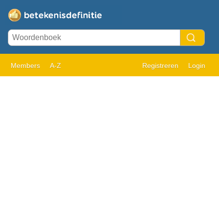
Members
A-Z
Registreren
Login