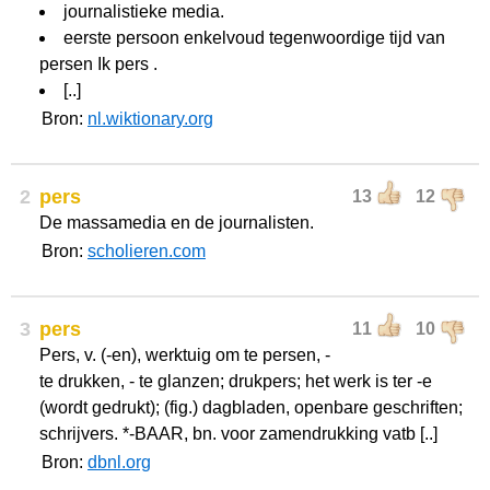
journalistieke media.
eerste persoon enkelvoud tegenwoordige tijd van
persen Ik pers .
[..]
Bron:
nl.wiktionary.org
2
pers
13
12
De massamedia en de journalisten.
Bron:
scholieren.com
3
pers
11
10
Pers, v. (-en), werktuig om te persen, -
te drukken, - te glanzen; drukpers; het werk is ter -e
(wordt gedrukt); (fig.) dagbladen, openbare geschriften;
schrijvers. *-BAAR, bn. voor zamendrukking vatb [..]
Bron:
dbnl.org