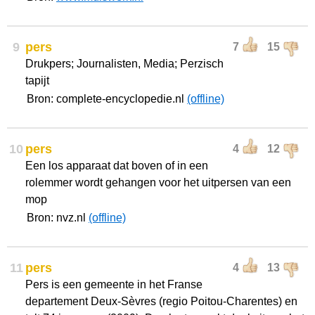
9
pers
7
15
Drukpers; Journalisten, Media; Perzisch
tapijt
Bron: complete-encyclopedie.nl
(offline)
10
pers
4
12
Een los apparaat dat boven of in een
rolemmer wordt gehangen voor het uitpersen van een
mop
Bron: nvz.nl
(offline)
11
pers
4
13
Pers is een gemeente in het Franse
departement Deux-Sèvres (regio Poitou-Charentes) en