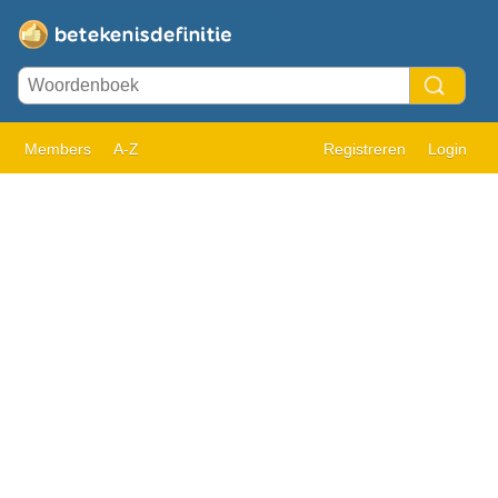
Members
A-Z
Registreren
Login