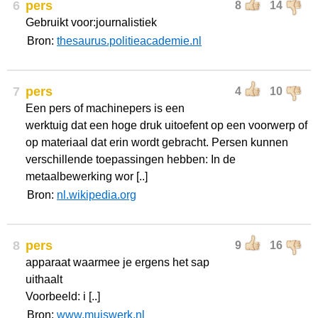
6
pers
8
14
Gebruikt voor:journalistiek
Bron:
thesaurus.politieacademie.nl
7
pers
4
10
Een pers of machinepers is een
werktuig dat een hoge druk uitoefent op een voorwerp of
op materiaal dat erin wordt gebracht. Persen kunnen
verschillende toepassingen hebben: In de
metaalbewerking wor [..]
Bron:
nl.wikipedia.org
8
pers
9
16
apparaat waarmee je ergens het sap
uithaalt
Voorbeeld: i [..]
Bron:
www.muiswerk.nl