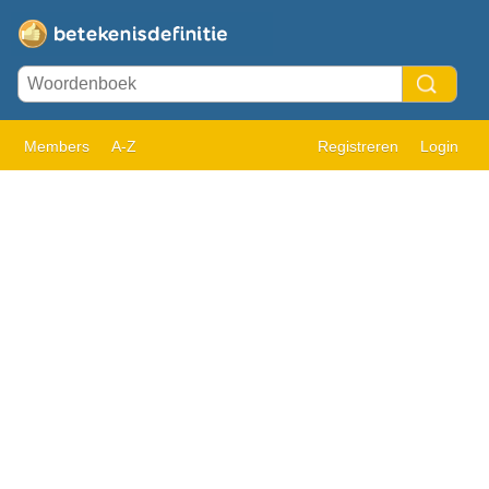
Members
A-Z
Registreren
Login