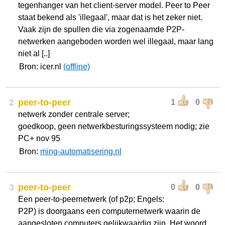
tegenhanger van het client-server model. Peer to Peer
staat bekend als 'illegaal', maar dat is het zeker niet.
Vaak zijn de spullen die via zogenaamde P2P-
netwerken aangeboden worden wel illegaal, maar lang
niet al [..]
Bron: icer.nl
(offline)
2
peer-to-peer
1
0
netwerk zonder centrale server;
goedkoop, geen netwerkbesturingssysteem nodig; zie
PC+ nov 95
Bron:
ming-automatisering.nl
3
peer-to-peer
0
0
Een peer-to-peernetwerk (of p2p; Engels:
P2P) is doorgaans een computernetwerk waarin de
aangesloten computers gelijkwaardig zijn. Het woord