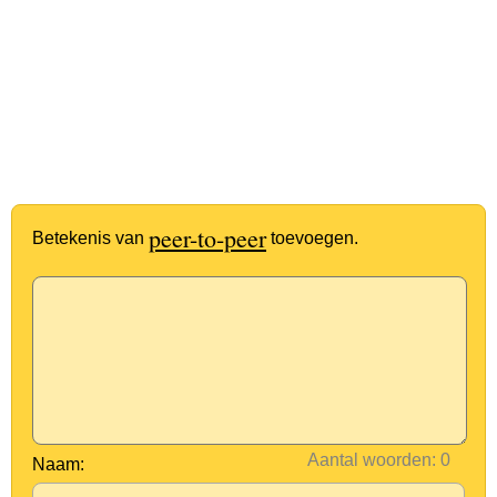
peer-to-peer
Betekenis van
toevoegen.
Aantal woorden:
Naam: