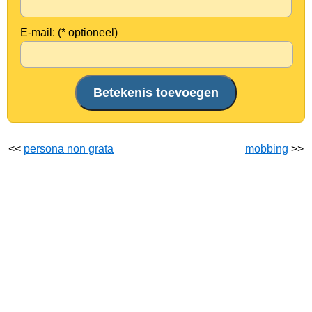
E-mail: (* optioneel)
<<
persona non grata
mobbing
>>