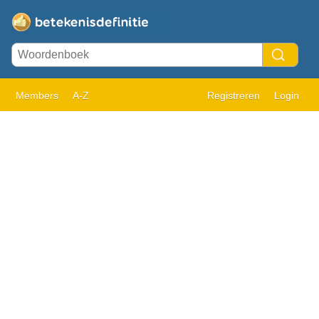
Members
A-Z
Registreren
Login