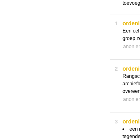
toevoeg
1
orden
Een cel 
groep ze
anonie
2
orden
Rangsch
archief
overeen
anonie
3
orden
een 
tegende