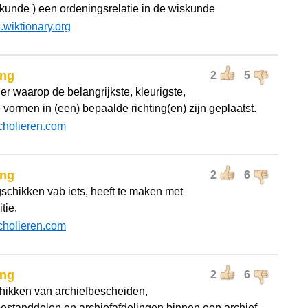
skunde ) een ordeningsrelatie in de wiskunde
l.wiktionary.org
ing
2
5
er waarop de belangrijkste, kleurigste,
 vormen in (een) bepaalde richting(en) zijn geplaatst.
cholieren.com
ing
2
6
gschikken vab iets, heeft te maken met
tie.
cholieren.com
ing
2
6
ikken van archiefbescheiden,
bestanddelen en archiefafdelingen binnen een archief