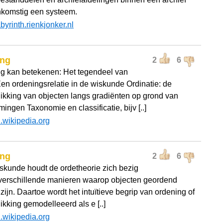
komstig een systeem.
abyrinth.rienkjonker.nl
ing
2
6
g kan betekenen: Het tegendeel van
en ordeningsrelatie in de wiskunde Ordinatie: de
ikking van objecten langs gradiënten op grond van
ngen Taxonomie en classificatie, bijv [..]
l.wikipedia.org
ing
2
6
iskunde houdt de ordetheorie zich bezig
verschillende manieren waarop objecten geordend
ijn. Daartoe wordt het intuïtieve begrip van ordening of
ikking gemodelleeerd als e [..]
l.wikipedia.org