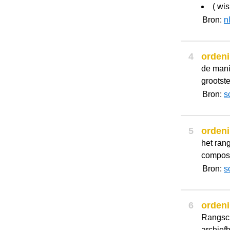
( wi
Bron:
n
4
orden
de mani
grootste
Bron:
s
5
orden
het ran
composi
Bron:
s
6
orden
Rangsch
archief