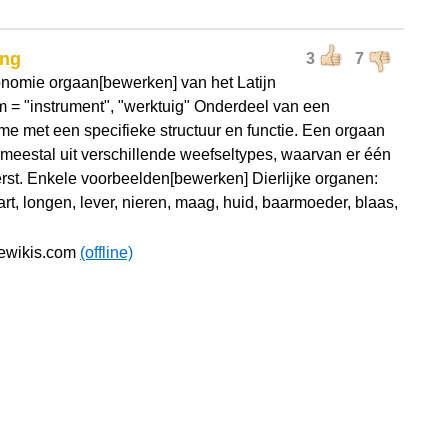
ing
3
7
onomie orgaan[bewerken] van het Latijn
 = "instrument", "werktuig" Onderdeel van een
me met een specifieke structuur en functie. Een orgaan
 meestal uit verschillende weefseltypes, waarvan er één
rst. Enkele voorbeelden[bewerken] Dierlijke organen:
rt, longen, lever, nieren, maag, huid, baarmoeder, blaas,
newikis.com
(offline)