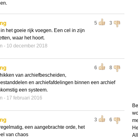
en.
ing
5
3
in het goeie rijk voegen. Een cel in zijn
tten, waar het hoort.
m
- 10 december 2018
ing
6
8
ikken van archiefbescheiden,
bestanddelen en archiefafdelingen binnen een archief
komstig een systeem.
m
- 17 februari 2016
Be
wo
ing
3
6
me
regelmatig, een aangebrachte orde, het
He
el van chaos
Al