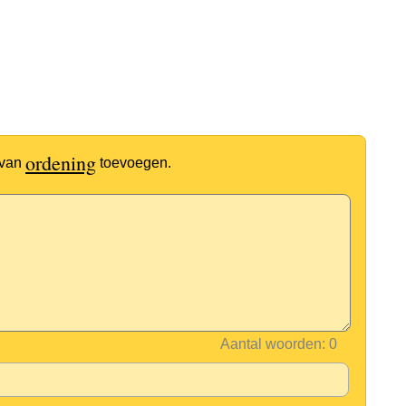
ordening
 van
toevoegen.
Aantal woorden: