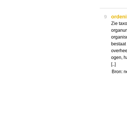
9
orden
Zie tax
organum
organis
bestaat
overhee
ogen, ha
[..]
Bron: 