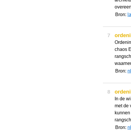
overeen
Bron:
l
7
orden
Ordenin
chaos E
rangsch
waarnemi
Bron:
n
8
orden
In de w
met de 
kunnen z
rangsch
Bron:
n