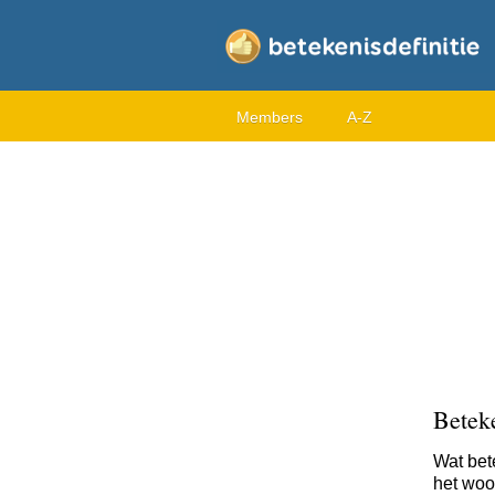
Members
A-Z
Betek
Wat bet
het woo