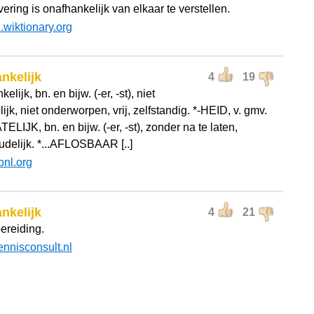
vering is onafhankelijk van elkaar te verstellen.
l.wiktionary.org
nkelijk
4
19
elijk, bn. en bijw. (-er, -st), niet
ijk, niet onderworpen, vrij, zelfstandig. *-HEID, v. gmv.
TELIJK, bn. en bijw. (-er, -st), zonder na te laten,
delijk. *...AFLOSBAAR [..]
bnl.org
nkelijk
4
21
ereiding.
ennisconsult.nl