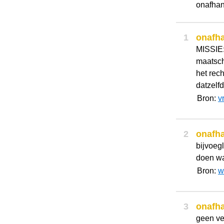
onafhan
1
onafha
MISSIE:
maatsch
het rech
datzelfd
Bron:
v
2
onafha
bijvoeg
doen wa
Bron:
w
3
onafha
geen ve