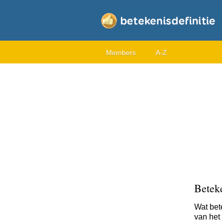
Members
A-Z
Beteke
Wat bet
van het 