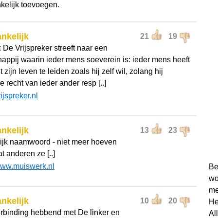
kelijk toevoegen.
nkelijk
21
19
 De Vrijspreker streeft naar een
appij waarin ieder mens soeverein is: ieder mens heeft
t zijn leven te leiden zoals hij zelf wil, zolang hij
e recht van ieder ander resp [..]
rijspreker.nl
nkelijk
13
23
lijk naamwoord - niet meer hoeven
t anderen ze [..]
ww.muiswerk.nl
Be
wo
me
nkelijk
10
20
He
rbinding hebbend met De linker en
Al