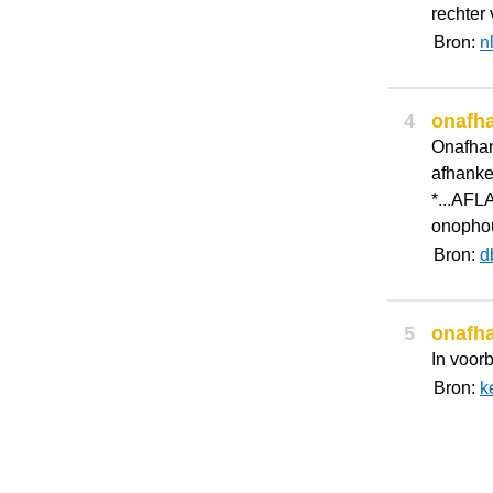
rechter 
Bron:
n
4
onafha
Onafhank
afhankel
*...AFLA
onophou
Bron:
d
5
onafha
In voorb
Bron:
k