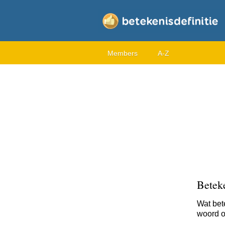
Members
A-Z
Beteke
Wat bet
woord o.