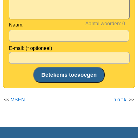
Aantal woorden:
Naam:
E-mail: (* optioneel)
<<
MSEN
n.o.t.k.
>>