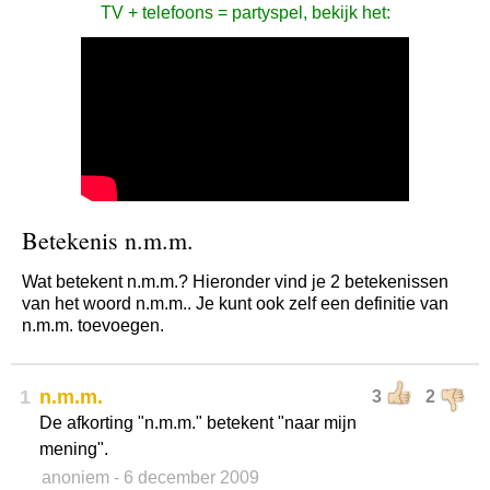
TV + telefoons = partyspel, bekijk het:
Betekenis n.m.m.
Wat betekent n.m.m.? Hieronder vind je 2 betekenissen
van het woord n.m.m.. Je kunt ook zelf een definitie van
n.m.m. toevoegen.
1
n.m.m.
3
2
De afkorting "n.m.m." betekent "naar mijn
mening".
anoniem
- 6 december 2009