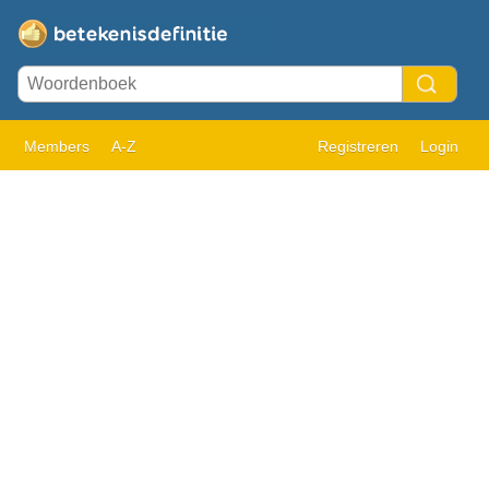
Members
A-Z
Registreren
Login