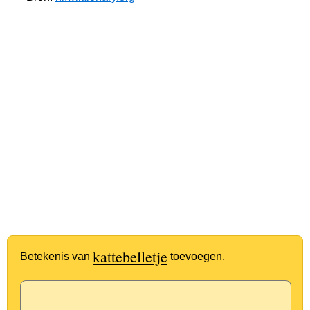
kattebelletje
Betekenis van
toevoegen.