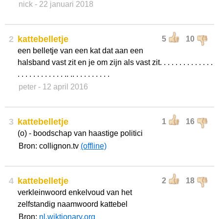
nick
- 22 januari 2018
2
kattebelletje
5
10
een belletje van een kat dat aan een
halsband vast zit en je om zijn als vast zit. . . . . . . . . . . . . .
. . . . . . . . . . . . .. .. . . . . . . . . .
peter
- 12 april 2016
3
kattebelletje
1
16
(o) - boodschap van haastige politici
Bron: collignon.tv
(offline)
4
kattebelletje
2
18
verkleinwoord enkelvoud van het
zelfstandig naamwoord kattebel
Bron:
nl.wiktionary.org