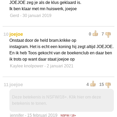
JOEJOE zeg je als de klus geklaard is.
Ik ben klaar met mn huiswerk, joejoe
Gerd
- 30 januari 2019
10
joejoe
0
7
Onstaat door de held bram.krikke op
instagram. Het is echt een koning hij zegt altijd JOEJOE.
En ik heb Toos gekocht van de boekenclub en daar ben
ik trots op want daar staat joejoe op
Kaylee knolpower
- 2 januari 2021
11
joejoe
4
15
Deze betekenis is NSFW/18+. Klik hier om deze
betekenis te tonen.
jennifer
- 15 februari 2019
NSFW / 18+