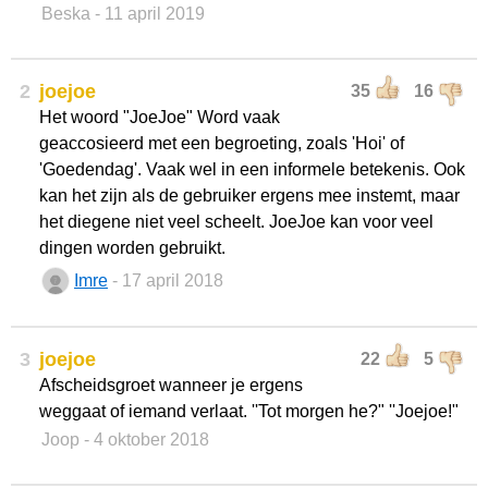
Beska
- 11 april 2019
2
joejoe
35
16
Het woord "JoeJoe" Word vaak
geaccosieerd met een begroeting, zoals 'Hoi' of
'Goedendag'. Vaak wel in een informele betekenis. Ook
kan het zijn als de gebruiker ergens mee instemt, maar
het diegene niet veel scheelt. JoeJoe kan voor veel
dingen worden gebruikt.
Imre
- 17 april 2018
3
joejoe
22
5
Afscheidsgroet wanneer je ergens
weggaat of iemand verlaat. ''Tot morgen he?" ''Joejoe!"
Joop
- 4 oktober 2018