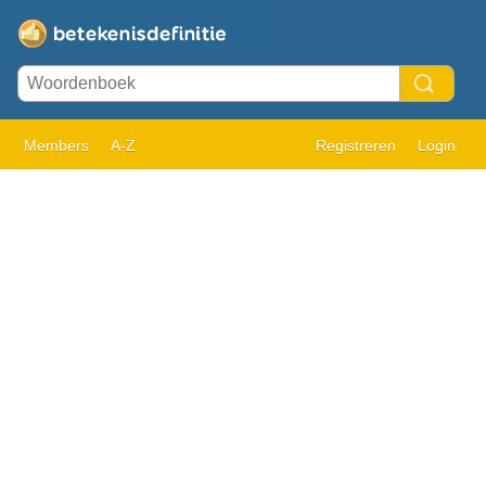
Members
A-Z
Registreren
Login