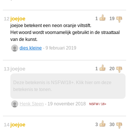
12
joejoe
1
19
joejoe betekent een neon oranje viltstift.
Het woord wordt voornamelijk gebruikt in de straattaal
van de kunst.
dies kleine
- 9 februari 2019
13
joejoe
1
20
Deze betekenis is NSFW/18+. Klik hier om deze
betekenis te tonen.
Henk Steen
- 19 november 2018
NSFW / 18+
14
joejoe
3
30