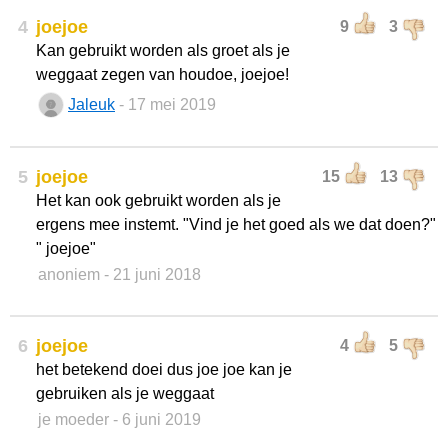
4
joejoe
9
3
Kan gebruikt worden als groet als je
weggaat zegen van houdoe, joejoe!
Jaleuk
- 17 mei 2019
5
joejoe
15
13
Het kan ook gebruikt worden als je
ergens mee instemt. "Vind je het goed als we dat doen?"
" joejoe"
anoniem
- 21 juni 2018
6
joejoe
4
5
het betekend doei dus joe joe kan je
gebruiken als je weggaat
je moeder
- 6 juni 2019