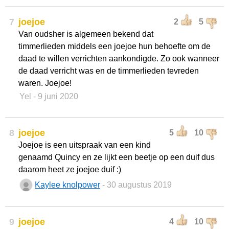
7
joejoe
2
5
Van oudsher is algemeen bekend dat
timmerlieden middels een joejoe hun behoefte om de
daad te willen verrichten aankondigde. Zo ook wanneer
de daad verricht was en de timmerlieden tevreden
waren. Joejoe!
Yel
- 9 juni 2020
8
joejoe
5
10
Joejoe is een uitspraak van een kind
genaamd Quincy en ze lijkt een beetje op een duif dus
daarom heet ze joejoe duif :)
Kaylee knolpower
- 30 augustus 2019
9
joejoe
4
10