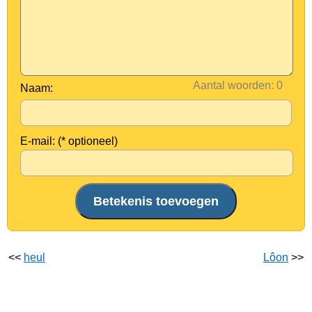
Aantal woorden:
Naam:
E-mail: (* optioneel)
<<
heul
Lôon
>>