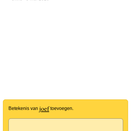
joef
Betekenis van
toevoegen.