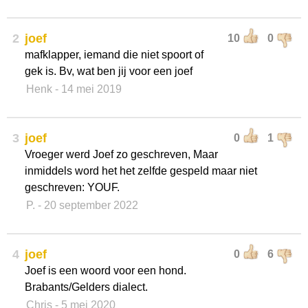
2
joef
10
0
mafklapper, iemand die niet spoort of
gek is. Bv, wat ben jij voor een joef
Henk
- 14 mei 2019
3
joef
0
1
Vroeger werd Joef zo geschreven, Maar
inmiddels word het het zelfde gespeld maar niet
geschreven: YOUF.
P.
- 20 september 2022
4
joef
0
6
Joef is een woord voor een hond.
Brabants/Gelders dialect.
Chris
- 5 mei 2020