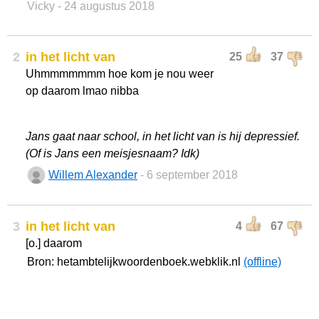
Vicky
- 24 augustus 2018
2
in het licht van
25
37
Uhmmmmmmm hoe kom je nou weer
op daarom lmao nibba
Jans gaat naar school, in het licht van is hij depressief.
(Of is Jans een meisjesnaam? Idk)
Willem Alexander
- 6 september 2018
3
in het licht van
4
67
[o.] daarom
Bron: hetambtelijkwoordenboek.webklik.nl
(offline)