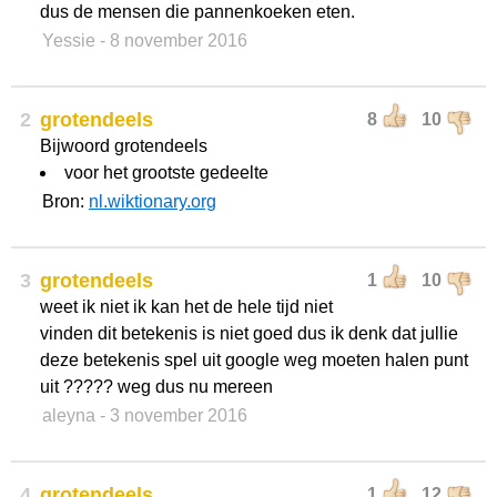
dus de mensen die pannenkoeken eten.
Yessie
- 8 november 2016
2
grotendeels
8
10
Bijwoord grotendeels
voor het grootste gedeelte
Bron:
nl.wiktionary.org
3
grotendeels
1
10
weet ik niet ik kan het de hele tijd niet
vinden dit betekenis is niet goed dus ik denk dat jullie
deze betekenis spel uit google weg moeten halen punt
uit ????? weg dus nu mereen
aleyna
- 3 november 2016
4
grotendeels
1
12