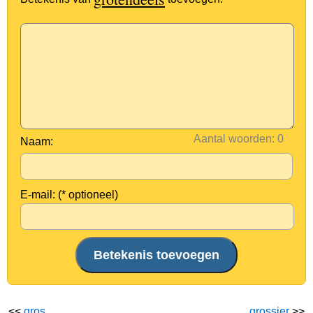
Aantal woorden:
Naam:
E-mail: (* optioneel)
<<
gros
grossier
>>