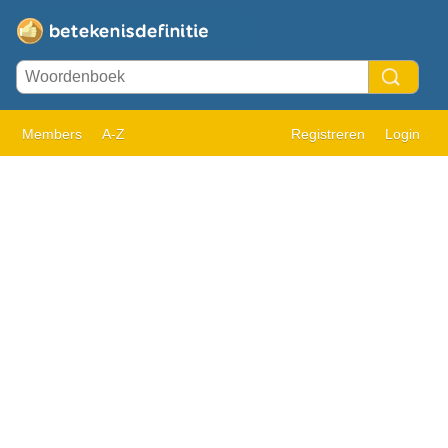
Members
A-Z
Registreren
Login